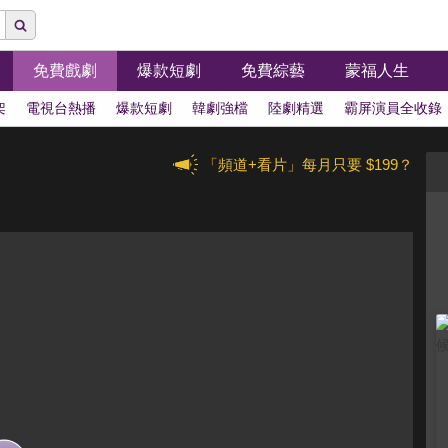
免費戲劇
爆款短劇
免費綜藝
蒙福人生
架
電視台熱播
爆款短劇
韓劇強檔
陸劇精選
霸屏演員全收錄
「頻道+看片」每月只要 $199？