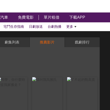
汽車
免費電影
單片租借
下載APP
宅鬥生存指南
日劇放送
台劇熱播
更多
劇集列表
推薦影片
戲劇排行