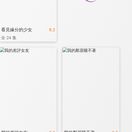
看見緣分的少女
8.2
全 24 集