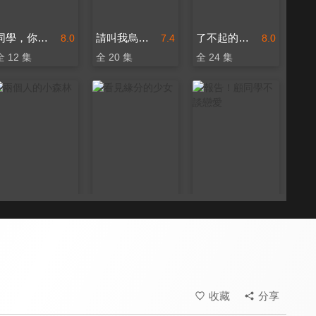
同學，你什麼時候從我家搬走？
請叫我烏雅氏
了不起的甄高貴
8.0
7.4
8.0
全 12 集
全 20 集
全 24 集
兩個人的小森林
看見緣分的少女
報告！顧同學不談戀愛
7.2
8.2
8.2
全 35 集
全 24 集
全 18 集
收藏
分享