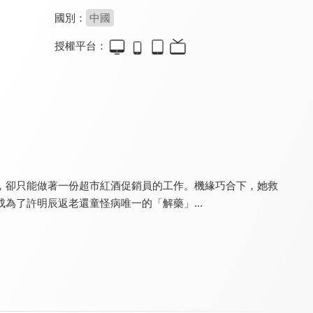
國別：
中國
授權平台：
恩愛兩不疑
我的差評女友(閩南語版)
我，兼職女王
8.3
7.0
8.4
全 30 集
全 20 集
全 24 集
，卻只能做著一份超市紅酒促銷員的工作。機緣巧合下，她救
為了許明辰返老還童怪病唯一的「解藥」...
我的差評女友
我的鄰居睡不著
戲精自救攻略
8.6
8.2
8.0
全 20 集
全 24 集
全 25 集