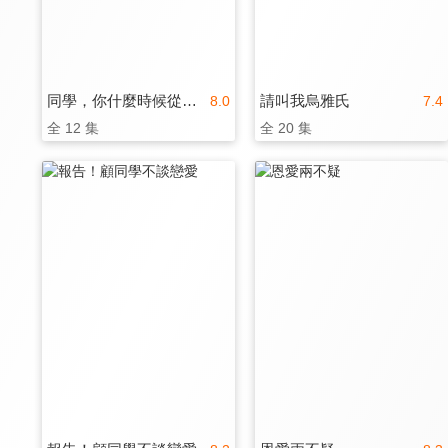
同學，你什麼時候從我家搬走？
請叫我烏雅氏
8.0
7.4
全 12 集
全 20 集