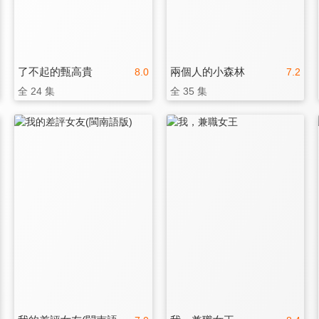
了不起的甄高貴
兩個人的小森林
8.0
7.2
全 24 集
全 35 集