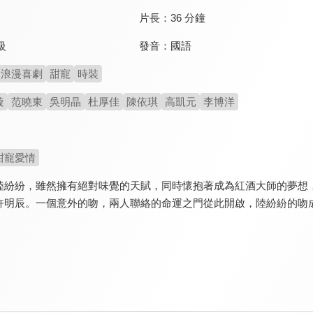
片長：
36 分鐘
發音：
國語
級
浪漫喜劇
甜寵
時裝
璇
范曉東
吳明晶
杜厚佳
陳依琪
高凱元
李博洋
甜寵愛情
陸紛紛，雖然擁有絕對味覺的天賦，同時懷抱著成為紅酒大師的夢想
許明辰。一個意外的吻，兩人聯絡的命運之門從此開啟，陸紛紛的吻成