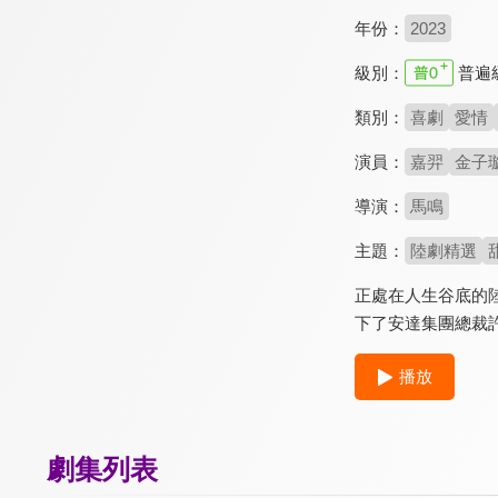
年份：
2023
級別：
普遍
類別：
喜劇
愛情
演員：
嘉羿
金子
導演：
馬鳴
主題：
陸劇精選
正處在人生谷底的
下了安達集團總裁
播放
劇集列表