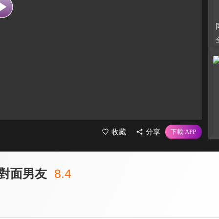
收藏
分享
對面男友
8.4