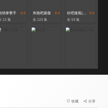
純情拳擊手
奔跑吧薔薇
吹吧微風(國語配音)
8.0
8.4
8.6
全 12 集
全 123 集
全 53 集
不像三兄弟
紙之月
能成為陌生人嗎
8.6
7.9
8.4
全 70 集
全 10 集
全 12 集
收藏
分享