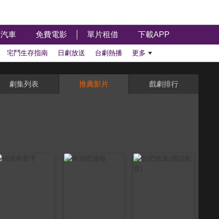
汽車
免費電影
單片租借
下載APP
宅鬥生存指南
日劇放送
台劇熱播
更多
劇集列表
推薦影片
戲劇排行