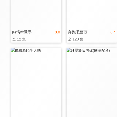
純情拳擊手
奔跑吧薔薇
8.0
8.4
全 12 集
全 123 集