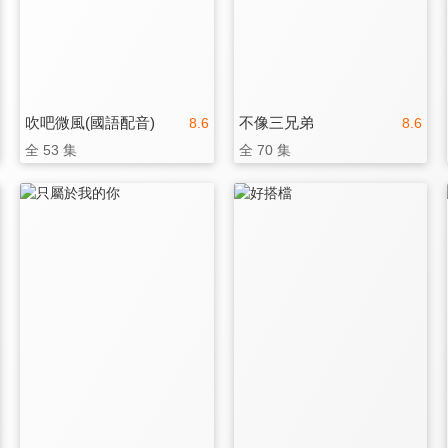
吹吧微風(國語配音)
不像三兄弟
8.6
8.6
全 53 集
全 70 集