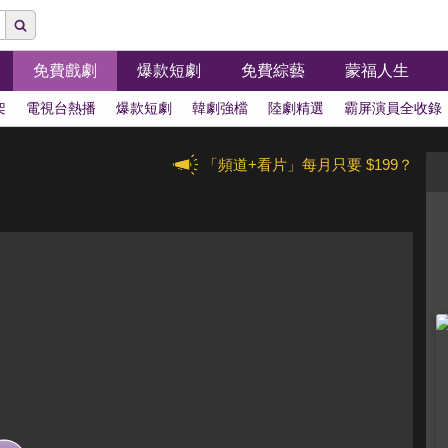
免費戲劇
爆款短劇
免費綜藝
蒙福人生
架
電視台熱播
爆款短劇
韓劇強檔
陸劇精選
霸屏演員全收錄
「頻道+看片」每月只要 $199？