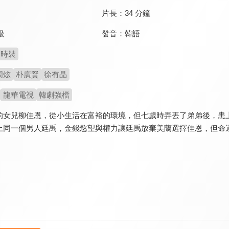
片長：
34 分鐘
發音：
韓語
級
時裝
周炫
朴廣賢
徐有晶
龍華電視
韓劇強檔
的女兒柳佳恩，從小生活在富裕的環境，但七歲時弄丟了弟弟後，患
上同一個男人廷禹，金錢慾望與權力讓廷禹放棄美蘭選擇佳恩，但命