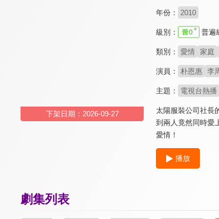
年份：
2010
級別：
普遍
類別：
愛情
家庭
演員：
朴恩惠
李
主題：
電視台熱播
太陽服裝公司社長
下架日期：2026-09-27
到兩人竟然同時愛
愛情！
播放
劇集列表