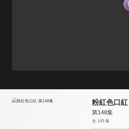
粉紅色口紅
第148集
全 149 集