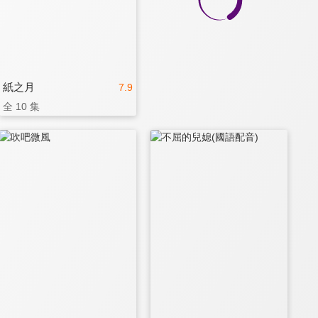
紙之月
7.9
全 10 集