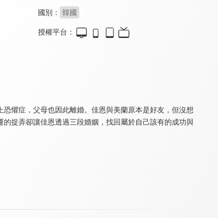
國別：
韓國
授權平台：
只屬於我的你(國語配音)
只屬於我的你
好搭檔
8.4
8.4
8.8
全 121 集
全 121 集
全 16 集
上恐懼症，父母也因此離婚。佳恩與美蘭原本是好友，但沒想
運的捉弄卻讓佳恩透過三段婚姻，找回屬於自己該有的成功與
吹吧微風
不屈的兒媳(國語配音)
不屈的兒媳
8.6
8.6
8.6
全 53 集
全 113 集
全 113 集