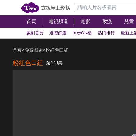
首頁
電視頻道
電影
動漫
兒童
戲劇首頁
進階篩選
同步ON檔
熱門排行
最新上
首頁
>
免費戲劇
>
粉紅色口紅
粉紅色口紅
第148集