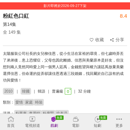
影片即將於2026-09-27下架
粉紅色口紅
8.4
第14集
全 149 集
收藏
分享
太陽服裝公司社長的女兒柳佳恩，從小生活在富裕的環境，但七歲時弄丟
了弟弟後，患上恐懼症，父母也因此離婚。佳恩與美蘭原本是好友，但沒
想到兩人竟然同時愛上同一個男人廷禹，金錢慾望與權力讓廷禹放棄美蘭
選擇佳恩，但命運的捉弄卻讓佳恩透過三段婚姻，找回屬於自己該有的成
功與愛情！
2010
韓國
韓語
普遍級
32 分鐘
類別：
愛情
家庭
時裝
演員：
朴恩惠
李周炫
朴廣賢
徐有晶
首頁
電視頻道
戲劇
電影
短劇
更多
收回