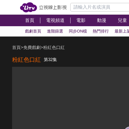
首頁
電視頻道
電影
動漫
兒童
戲劇首頁
進階篩選
同步ON檔
熱門排行
最新上
首頁
>
免費戲劇
>
粉紅色口紅
粉紅色口紅
第32集