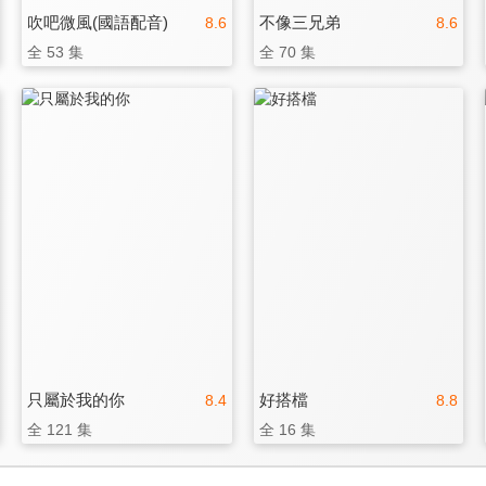
吹吧微風(國語配音)
不像三兄弟
8.6
8.6
全 53 集
全 70 集
只屬於我的你
好搭檔
8.4
8.8
全 121 集
全 16 集