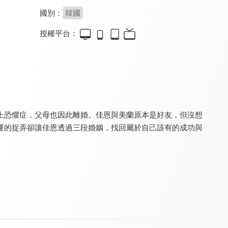
國別：
韓國
授權平台：
只屬於我的你(國語配音)
只屬於我的你
好搭檔
8.4
8.4
8.8
全 121 集
全 121 集
全 16 集
上恐懼症，父母也因此離婚。佳恩與美蘭原本是好友，但沒想
運的捉弄卻讓佳恩透過三段婚姻，找回屬於自己該有的成功與
吹吧微風
不屈的兒媳(國語配音)
不屈的兒媳
8.6
8.6
8.6
全 53 集
全 113 集
全 113 集