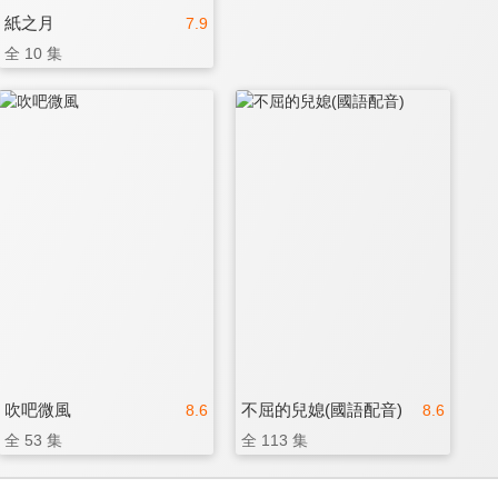
紙之月
7.9
全 10 集
吹吧微風
不屈的兒媳(國語配音)
8.6
8.6
全 53 集
全 113 集