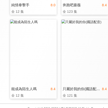
純情拳擊手
奔跑吧薔薇
8.0
8.4
全 12 集
全 123 集
能成為陌生人嗎
只屬於我的你(國語配音)
8.4
8.4
全 12 集
全 121 集