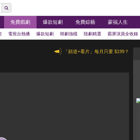
免費戲劇
爆款短劇
免費綜藝
蒙福人生
架
電視台熱播
爆款短劇
韓劇強檔
陸劇精選
霸屏演員全收錄
「頻道+看片」每月只要 $199？