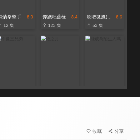
純情拳擊手
奔跑吧薔薇
吹吧微風(國語配音)
8.0
8.4
8.6
全 12 集
全 123 集
全 53 集
不像三兄弟
紙之月
能成為陌生人嗎
8.6
7.9
8.4
全 70 集
全 10 集
全 12 集
收藏
分享