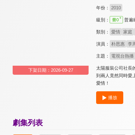
年份：
2010
級別：
普遍
類別：
愛情
家庭
演員：
朴恩惠
李
主題：
電視台熱播
太陽服裝公司社長
下架日期：2026-09-27
到兩人竟然同時愛
愛情！
播放
劇集列表