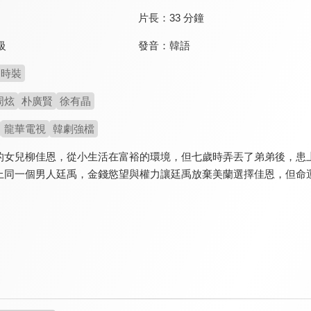
片長：
33 分鐘
發音：
韓語
級
時裝
周炫
朴廣賢
徐有晶
龍華電視
韓劇強檔
的女兒柳佳恩，從小生活在富裕的環境，但七歲時弄丟了弟弟後，患
上同一個男人廷禹，金錢慾望與權力讓廷禹放棄美蘭選擇佳恩，但命