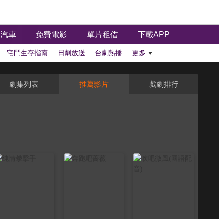
汽車
免費電影
單片租借
下載APP
宅鬥生存指南
日劇放送
台劇熱播
更多
劇集列表
推薦影片
戲劇排行