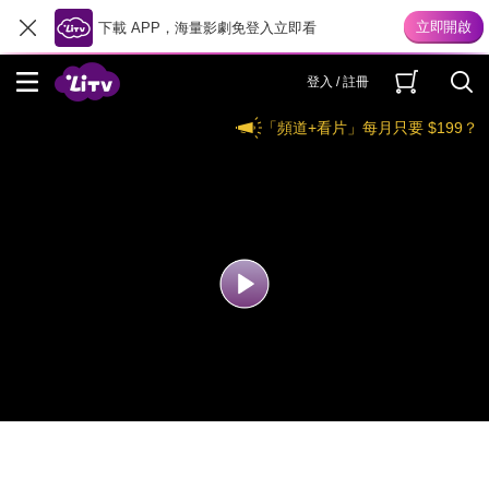
下載 APP，海量影劇免登入立即看
登入 / 註冊
「頻道+看片」每月只要 $199？