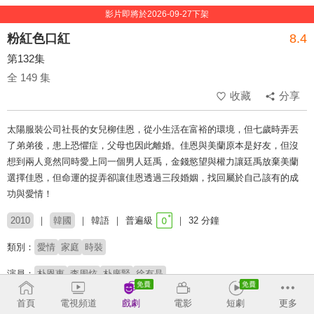
影片即將於2026-09-27下架
粉紅色口紅
8.4
第132集
全 149 集
收藏
分享
太陽服裝公司社長的女兒柳佳恩，從小生活在富裕的環境，但七歲時弄丟
了弟弟後，患上恐懼症，父母也因此離婚。佳恩與美蘭原本是好友，但沒
想到兩人竟然同時愛上同一個男人廷禹，金錢慾望與權力讓廷禹放棄美蘭
選擇佳恩，但命運的捉弄卻讓佳恩透過三段婚姻，找回屬於自己該有的成
功與愛情！
2010
韓國
韓語
普遍級
32 分鐘
類別：
愛情
家庭
時裝
演員：
朴恩惠
李周炫
朴廣賢
徐有晶
首頁
電視頻道
戲劇
電影
短劇
更多
收回