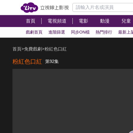
首頁
電視頻道
電影
動漫
兒童
戲劇首頁
進階篩選
同步ON檔
熱門排行
最新上
首頁
>
免費戲劇
>
粉紅色口紅
粉紅色口紅
第92集