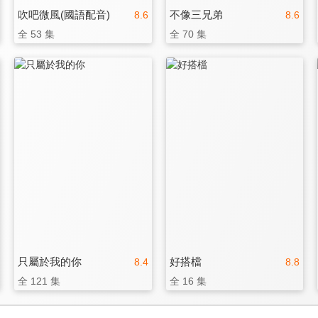
吹吧微風(國語配音)
不像三兄弟
8.6
8.6
全 53 集
全 70 集
只屬於我的你
好搭檔
8.4
8.8
全 121 集
全 16 集