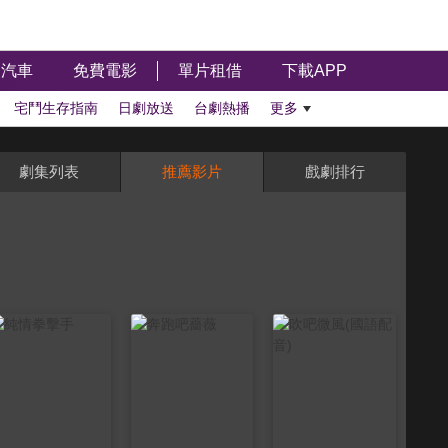
汽車
免費電影
單片租借
下載APP
宅鬥生存指南
日劇放送
台劇熱播
更多
劇集列表
推薦影片
戲劇排行