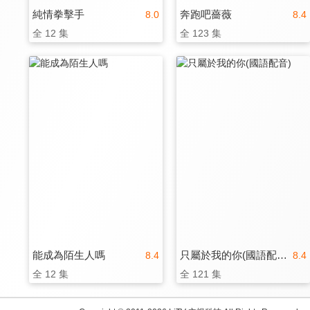
純情拳擊手
奔跑吧薔薇
8.0
8.4
全 12 集
全 123 集
能成為陌生人嗎
只屬於我的你(國語配音)
8.4
8.4
全 12 集
全 121 集