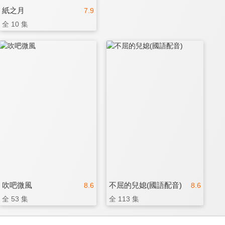
紙之月
7.9
全 10 集
吹吧微風
不屈的兒媳(國語配音)
8.6
8.6
全 53 集
全 113 集