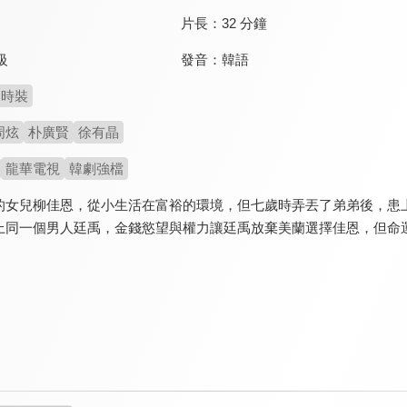
片長：
32 分鐘
發音：
韓語
級
時裝
周炫
朴廣賢
徐有晶
龍華電視
韓劇強檔
的女兒柳佳恩，從小生活在富裕的環境，但七歲時弄丟了弟弟後，患
上同一個男人廷禹，金錢慾望與權力讓廷禹放棄美蘭選擇佳恩，但命