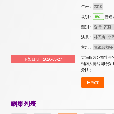
年份：
2010
級別：
普遍
類別：
愛情
家庭
演員：
朴恩惠
李
主題：
電視台熱播
太陽服裝公司社長
下架日期：2026-09-27
到兩人竟然同時愛
愛情！
播放
劇集列表