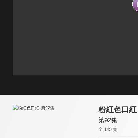
粉紅色口紅
第92集
全 149 集