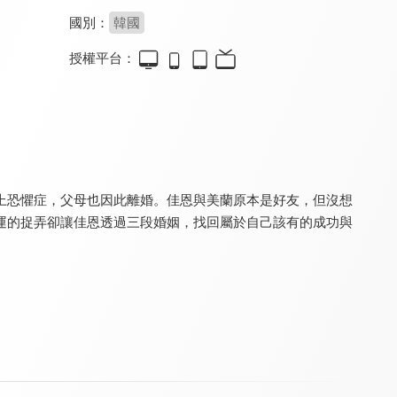
國別：
韓國
授權平台：
只屬於我的你(國語配音)
只屬於我的你
好搭檔
8.4
8.4
8.8
全 121 集
全 121 集
全 16 集
上恐懼症，父母也因此離婚。佳恩與美蘭原本是好友，但沒想
運的捉弄卻讓佳恩透過三段婚姻，找回屬於自己該有的成功與
吹吧微風
不屈的兒媳(國語配音)
不屈的兒媳
8.6
8.6
8.6
全 53 集
全 113 集
全 113 集