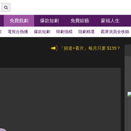
免費戲劇
爆款短劇
免費綜藝
蒙福人生
架
電視台熱播
爆款短劇
韓劇強檔
陸劇精選
霸屏演員全收錄
「頻道+看片」每月只要 $199？