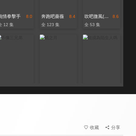
純情拳擊手
奔跑吧薔薇
吹吧微風(國語配音)
8.0
8.4
8.6
全 12 集
全 123 集
全 53 集
不像三兄弟
紙之月
能成為陌生人嗎
8.6
7.9
8.4
全 70 集
全 10 集
全 12 集
收藏
分享