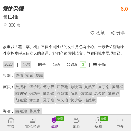
愛的榮耀
8.0
第114集
全 300 集
收藏
分享
故事以「花、草、樹」三個不同性格的女性角色為中心。一宗吸金詐騙案
件意外改變三個女人的命運。她們必須面對現實，並在困境中展現自己。
2023
台灣
國語
台語
普遍級
98 分鐘
類別：
愛情
家庭
勵志
演員：
吳婉君
傅子純
傅小芸
江俊翰
顏曉筠
吳皓昇
周宇柔
黃建群
陳妍安
蘇炳憲
陳熙鋒
賴慧如
苗真
張家瑋
馬俊麟
陳家逵
胡嘉愛
潘奕如
羅子惟
陳又榕
黃少谷
楊皓崴
導演：
陳嘉鴻
蔡東文
# 狗血
# 八點檔
首頁
電視頻道
戲劇
電影
短劇
更多