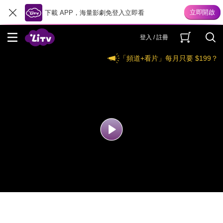
下載 APP，海量影劇免登入立即看
登入 / 註冊
「頻道+看片」每月只要 $199？