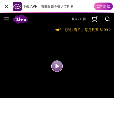
下載 APP，海量影劇免登入立即看
登入 / 註冊
「頻道+看片」每月只要 $199？