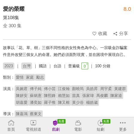
愛的榮耀
8.0
第108集
全 300 集
收藏
分享
故事以「花、草、樹」三個不同性格的女性角色為中心。一宗吸金詐騙案
件意外改變三個女人的命運。她們必須面對現實，並在困境中展現自己。
2023
台灣
國語
台語
普遍級
100 分鐘
類別：
愛情
家庭
勵志
演員：
吳婉君
傅子純
傅小芸
江俊翰
顏曉筠
吳皓昇
周宇柔
黃建群
陳妍安
蘇炳憲
陳熙鋒
賴慧如
苗真
張家瑋
馬俊麟
陳家逵
胡嘉愛
潘奕如
羅子惟
陳又榕
黃少谷
楊皓崴
導演：
陳嘉鴻
蔡東文
# 狗血
# 八點檔
首頁
電視頻道
戲劇
電影
短劇
更多