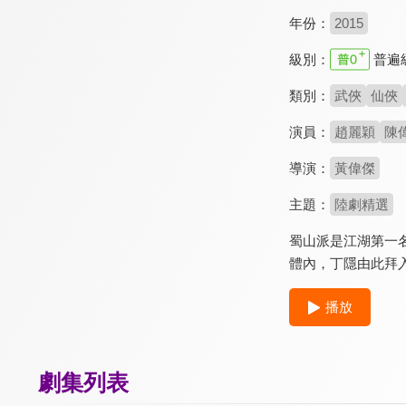
年份：
2015
級別：
普遍
類別：
武俠
仙俠
演員：
趙麗穎
陳
導演：
黃偉傑
主題：
陸劇精選
蜀山派是江湖第一
體內，丁隱由此拜
播放
劇集列表