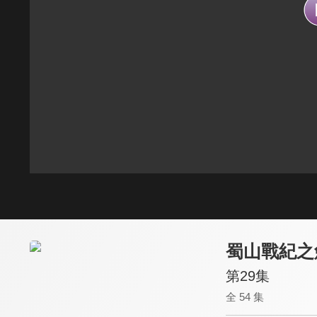
蜀山戰紀之
第29集
全 54 集