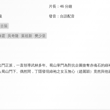
片長：
46 分鐘
發音：
台語配音
級
古裝
偉霆
吳奇隆
葉祖新
樊少皇
名門正派，一直領導武林多年。蜀山掌門為對抗企圖搶奪赤魂石的綠
入蜀山門下。偶然間，丁隱發現綠袍之女玉無心（趙麗穎）竟然與他