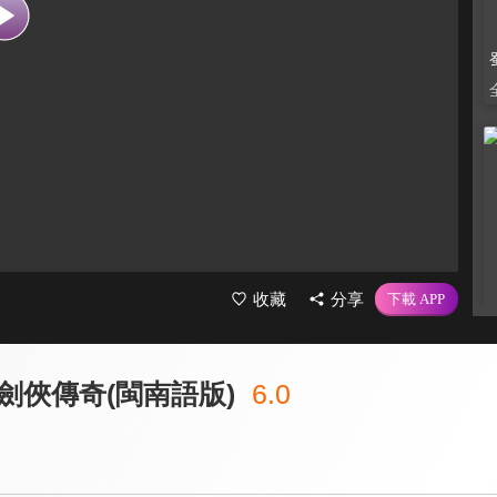
收藏
分享
劍俠傳奇(閩南語版)
6.0