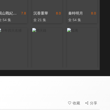
蜀山戰紀之劍俠傳奇
沉香重華
秦時明月
7.8
8.0
8.0
全 54 集
全 21 集
全 54 集
少年四大名捕
問天錄
琉璃
8.6
7.8
8.5
全 44 集
全 40 集
全 59 集
收藏
分享