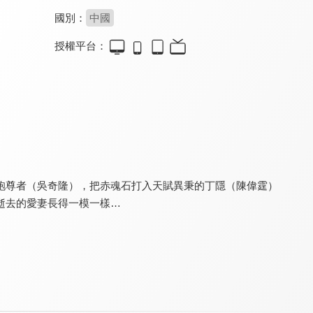
國別：
中國
授權平台：
親愛的吾兄
親愛的義祁君
與君初相識-馭鮫記(上)
7.0
6.2
9.0
全 35 集
全 38 集
全 22 集
袍尊者（吳奇隆），把赤魂石打入天賦異秉的丁隱（陳偉霆）
逝去的愛妻長得一模一樣…
恰似故人歸-馭鮫記(下)
軒轅劍之天之痕
新甘十九妹
9.0
8.0
8.4
全 20 集
全 31 集
全 30 集