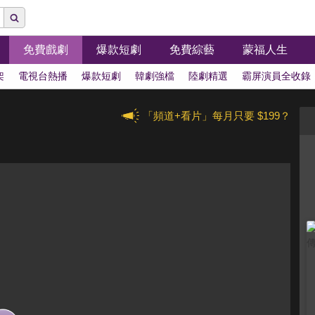
免費戲劇
爆款短劇
免費綜藝
蒙福人生
架
電視台熱播
爆款短劇
韓劇強檔
陸劇精選
霸屏演員全收錄
「頻道+看片」每月只要 $199？