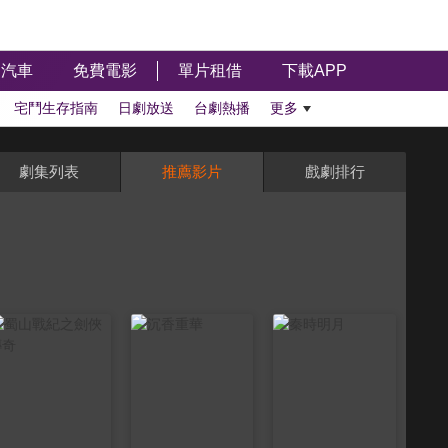
汽車
免費電影
單片租借
下載APP
宅鬥生存指南
日劇放送
台劇熱播
更多
劇集列表
推薦影片
戲劇排行