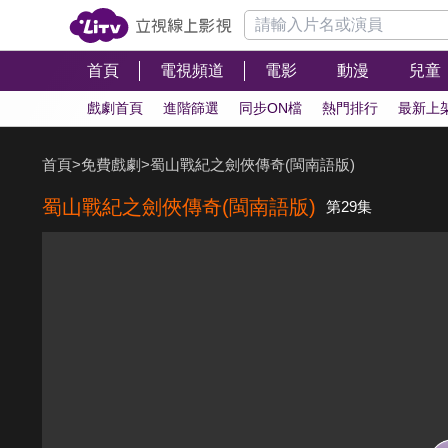
首頁
電視頻道
電影
動漫
兒童
戲劇首頁
進階篩選
同步ON檔
熱門排行
最新上
首頁
>
免費戲劇
>
蜀山戰紀之劍俠傳奇(閩南語版)
蜀山戰紀之劍俠傳奇(閩南語版)
第29集