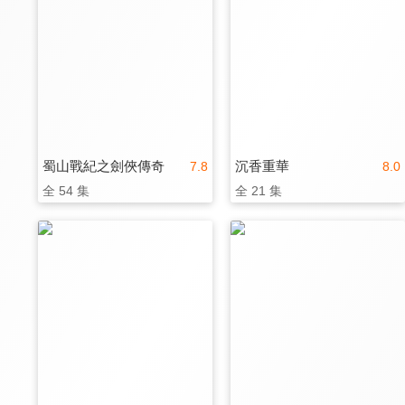
蜀山戰紀之劍俠傳奇
沉香重華
7.8
8.0
全 54 集
全 21 集