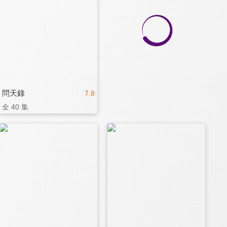
問天錄
7.8
全 40 集