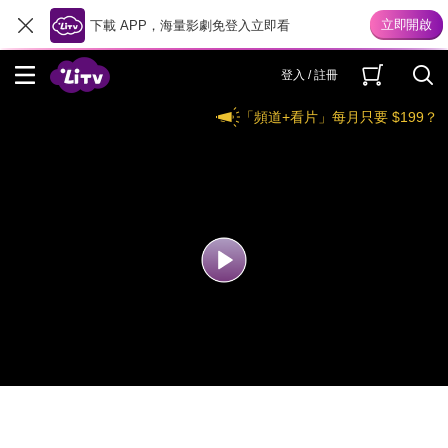
下載 APP，海量影劇免登入立即看
登入 / 註冊
「頻道+看片」每月只要 $199？