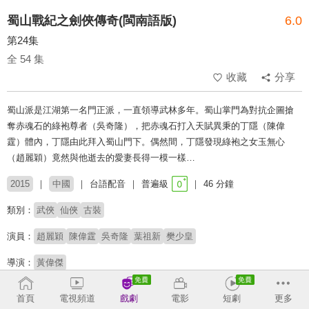
蜀山戰紀之劍俠傳奇(閩南語版)
6.0
第24集
全 54 集
收藏
分享
蜀山派是江湖第一名門正派，一直領導武林多年。蜀山掌門為對抗企圖搶
奪赤魂石的綠袍尊者（吳奇隆），把赤魂石打入天賦異秉的丁隱（陳偉
霆）體內，丁隱由此拜入蜀山門下。偶然間，丁隱發現綠袍之女玉無心
（趙麗穎）竟然與他逝去的愛妻長得一模一樣…
2015
中國
台語配音
普遍級
46 分鐘
類別：
武俠
仙俠
古裝
演員：
趙麗穎
陳偉霆
吳奇隆
葉祖新
樊少皇
導演：
黃偉傑
收回
首頁
電視頻道
戲劇
電影
短劇
更多