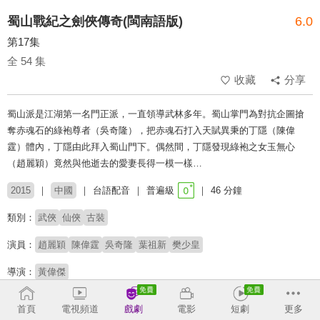
蜀山戰紀之劍俠傳奇(閩南語版)
6.0
第17集
全 54 集
收藏
分享
蜀山派是江湖第一名門正派，一直領導武林多年。蜀山掌門為對抗企圖搶
奪赤魂石的綠袍尊者（吳奇隆），把赤魂石打入天賦異秉的丁隱（陳偉
霆）體內，丁隱由此拜入蜀山門下。偶然間，丁隱發現綠袍之女玉無心
（趙麗穎）竟然與他逝去的愛妻長得一模一樣…
2015
中國
台語配音
普遍級
46 分鐘
類別：
武俠
仙俠
古裝
演員：
趙麗穎
陳偉霆
吳奇隆
葉祖新
樊少皇
導演：
黃偉傑
收回
首頁
電視頻道
戲劇
電影
短劇
更多