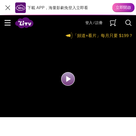
下載 APP，海量影劇免登入立即看
登入 / 註冊
「頻道+看片」每月只要 $199？