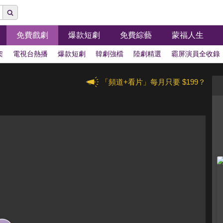
免費戲劇
爆款短劇
免費綜藝
蒙福人生
架
電視台熱播
爆款短劇
韓劇強檔
陸劇精選
霸屏演員全收錄
「頻道+看片」每月只要 $199？