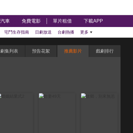
汽車
免費電影
單片租借
下載APP
宅鬥生存指南
日劇放送
台劇熱播
更多
劇集列表
預告花絮
推薦影片
戲劇排行