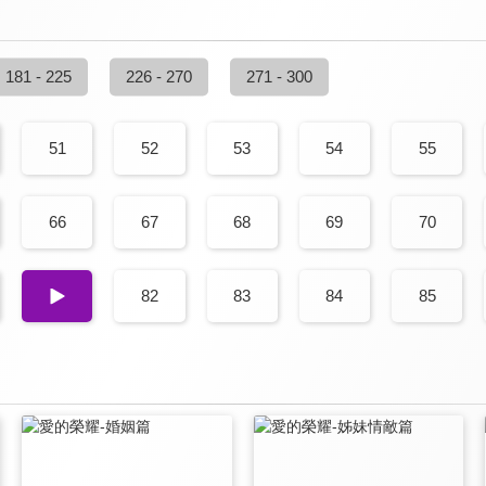
181 - 225
226 - 270
271 - 300
51
52
53
54
55
66
67
68
69
70
81
82
83
84
85