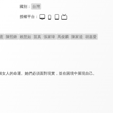
國別：
台灣
授權平台：
今生也是第一次
桂花釀
去有風的地方
8.2
8.0
8.5
全 14 集
全 1 集
全 40 集
憲
陳熙鋒
賴慧如
苗真
張家瑋
馬俊麟
陳家逵
胡嘉愛
個女人的命運。她們必須面對現實，並在困境中展現自己。
守著陽光守著你
黃金稻浪
俗女養成記
6.8
8.1
9.1
全 30 集
全 20 集
全 10 集