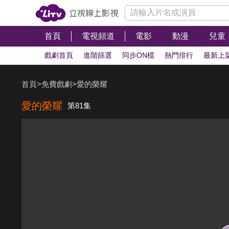
首頁
電視頻道
電影
動漫
兒童
戲劇首頁
進階篩選
同步ON檔
熱門排行
最新上
首頁
>
免費戲劇
>
愛的榮耀
愛的榮耀
第81集