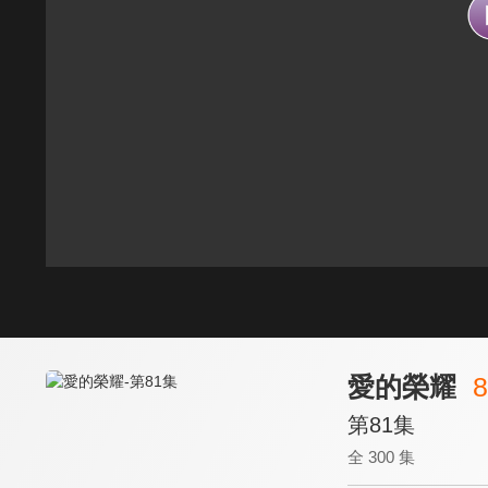
愛的榮耀
8
第81集
全 300 集