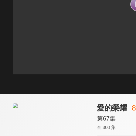
愛的榮耀
8
第67集
全 300 集