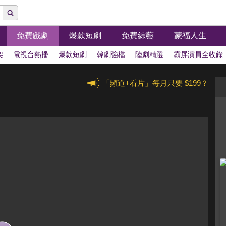
免費戲劇
爆款短劇
免費綜藝
蒙福人生
架
電視台熱播
爆款短劇
韓劇強檔
陸劇精選
霸屏演員全收錄
「頻道+看片」每月只要 $199？