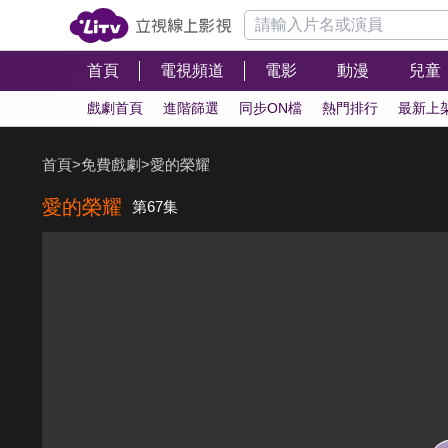
首頁
電視頻道
電影
動漫
兒童
戲劇首頁
進階篩選
同步ON檔
熱門排行
最新上
首頁
>
免費戲劇
>
愛的榮耀
愛的榮耀
第67集