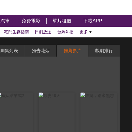
汽車
免費電影
單片租借
下載APP
宅鬥生存指南
日劇放送
台劇熱播
更多
劇集列表
預告花絮
推薦影片
戲劇排行