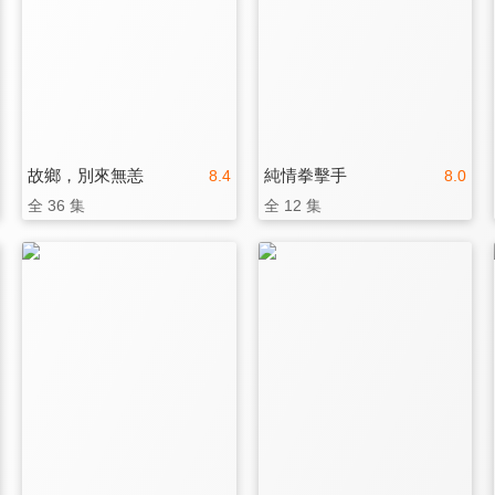
故鄉，別來無恙
純情拳擊手
8.4
8.0
全 36 集
全 12 集