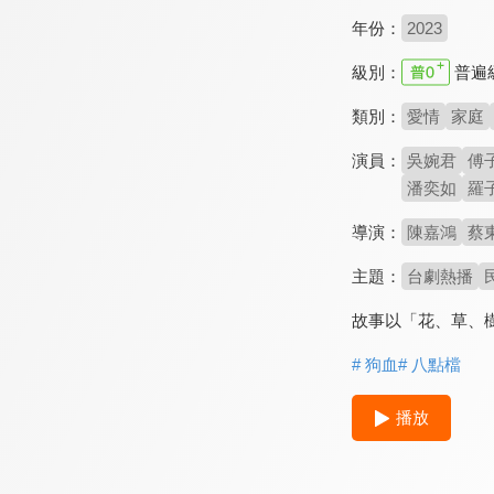
年份：
2023
級別：
普遍
類別：
愛情
家庭
演員：
吳婉君
傅
潘奕如
羅
導演：
陳嘉鴻
蔡
主題：
台劇熱播
故事以「花、草、
# 狗血
# 八點檔
播放