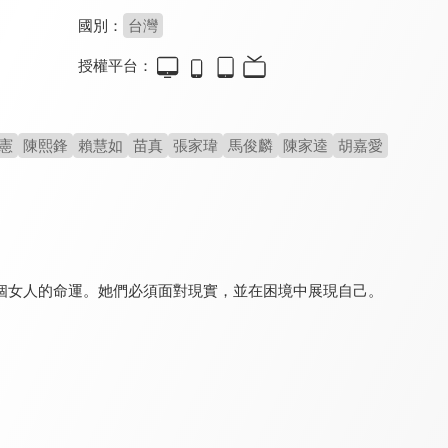
國別：
台灣
授權平台：
今生也是第一次
桂花釀
去有風的地方
8.2
8.0
8.5
全 14 集
全 1 集
全 40 集
憲
陳熙鋒
賴慧如
苗真
張家瑋
馬俊麟
陳家逵
胡嘉愛
個女人的命運。她們必須面對現實，並在困境中展現自己。
守著陽光守著你
黃金稻浪
俗女養成記
6.8
8.1
9.1
全 30 集
全 20 集
全 10 集