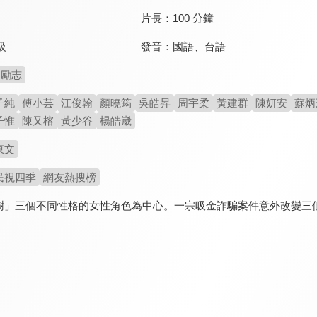
片長：
100 分鐘
發音：
國語
、
台語
級
勵志
子純
傅小芸
江俊翰
顏曉筠
吳皓昇
周宇柔
黃建群
陳妍安
蘇炳
子惟
陳又榕
黃少谷
楊皓崴
東文
民視四季
網友熱搜榜
樹」三個不同性格的女性角色為中心。一宗吸金詐騙案件意外改變三