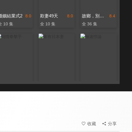
婚姻結業式2
欺妻49天
故鄉，別來無恙
8.0
8.0
8.4
全 10 集
全 10 集
全 36 集
純情拳擊手
家有日本妻
極速悖論
8.0
8.0
8.0
全 12 集
全 199 集
全 22 集
收藏
分享