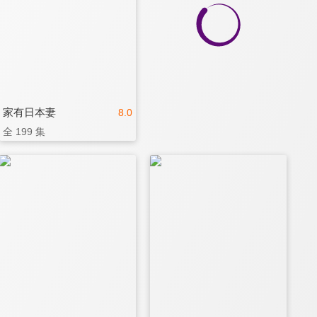
家有日本妻
8.0
全 199 集