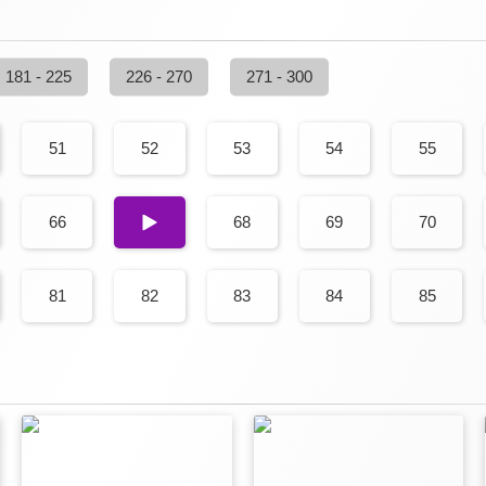
181 - 225
226 - 270
271 - 300
51
52
53
54
55
66
67
68
69
70
81
82
83
84
85