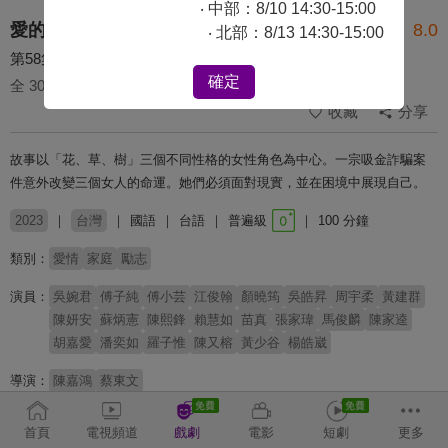
‧ 中部：8/10 14:30-15:00
愛的榮耀
8.0
‧ 北部：8/13 14:30-15:00
第58集
確定
全 300 集
收藏
分享
故事以「花、草、樹」三個不同性格的女性角色為中心。一宗吸金詐騙案
件意外改變三個女人的命運。她們必須面對現實，並在困境中展現自己。
2023
台灣
國語
台語
普遍級
100 分鐘
類別：
愛情
家庭
勵志
演員：
吳婉君
傅子純
傅小芸
江俊翰
顏曉筠
吳皓昇
周宇柔
黃建群
陳妍安
蘇炳憲
陳熙鋒
賴慧如
苗真
張家瑋
馬俊麟
陳家逵
胡嘉愛
潘奕如
羅子惟
陳又榕
黃少谷
楊皓崴
導演：
陳嘉鴻
蔡東文
# 狗血
# 八點檔
首頁
電視頻道
戲劇
電影
短劇
更多