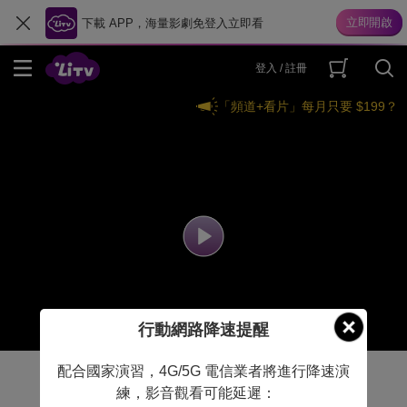
下載 APP，海量影劇免登入立即看
登入 / 註冊
「頻道+看片」每月只要 $199？
行動網路降速提醒
配合國家演習，4G/5G 電信業者將進行降速演
練，影音觀看可能延遲：