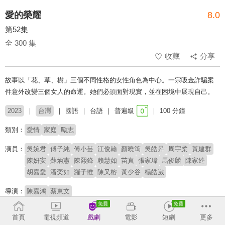
愛的榮耀
8.0
第52集
全 300 集
收藏
分享
故事以「花、草、樹」三個不同性格的女性角色為中心。一宗吸金詐騙案
件意外改變三個女人的命運。她們必須面對現實，並在困境中展現自己。
2023
台灣
國語
台語
普遍級
100 分鐘
類別：
愛情
家庭
勵志
演員：
吳婉君
傅子純
傅小芸
江俊翰
顏曉筠
吳皓昇
周宇柔
黃建群
陳妍安
蘇炳憲
陳熙鋒
賴慧如
苗真
張家瑋
馬俊麟
陳家逵
胡嘉愛
潘奕如
羅子惟
陳又榕
黃少谷
楊皓崴
導演：
陳嘉鴻
蔡東文
# 狗血
# 八點檔
首頁
電視頻道
戲劇
電影
短劇
更多