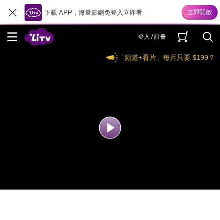
下載 APP，海量影劇免登入立即看
登入 / 註冊
「頻道+看片」每月只要 $199？