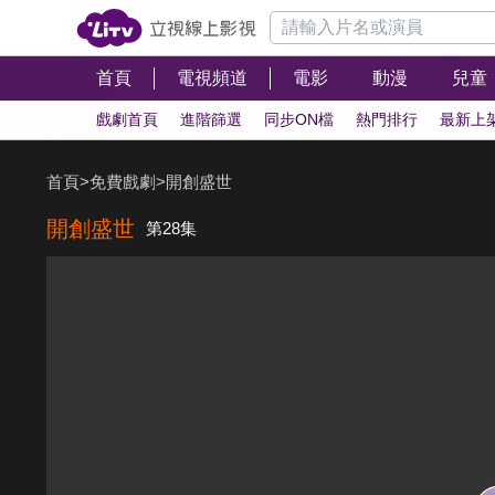
首頁
電視頻道
電影
動漫
兒童
戲劇首頁
進階篩選
同步ON檔
熱門排行
最新上
首頁
>
免費戲劇
>
開創盛世
開創盛世
第28集