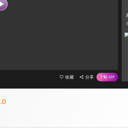
收藏
分享
.0