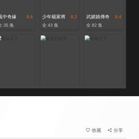
風中奇緣
少年楊家將
武媚娘傳奇
8.6
8.2
8.4
全 35 集
全 43 集
全 82 集
真命天子
楊貴妃秘史
母儀天下
7.5
8.0
8.0
全 51 集
全 50 集
全 33 集
收藏
分享