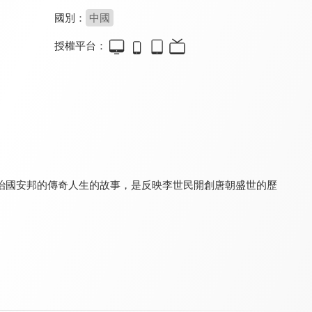
國別：
中國
授權平台：
大漢天子3
風中奇緣(閩南語版)
軍師聯盟
8.4
6.0
9.0
全 40 集
全 35 集
全 42 集
治國安邦的傳奇人生的故事，是反映李世民開創唐朝盛世的歷
軍師聯盟2 虎嘯龍吟
朱元璋
天下長河(閩南語版)
8.8
8.0
6.6
全 44 集
全 46 集
全 40 集