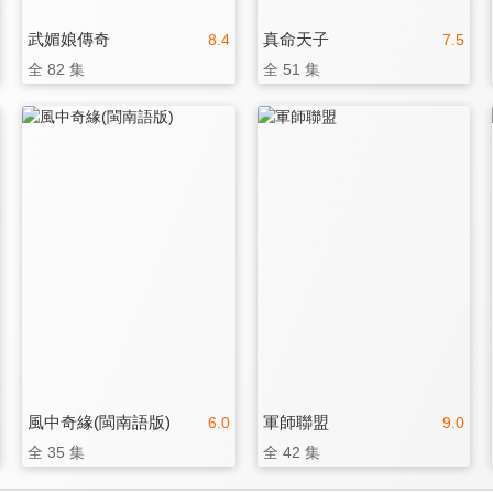
武媚娘傳奇
真命天子
8.4
7.5
全 82 集
全 51 集
風中奇緣(閩南語版)
軍師聯盟
6.0
9.0
全 35 集
全 42 集