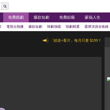
免費戲劇
爆款短劇
免費綜藝
蒙福人生
架
電視台熱播
爆款短劇
韓劇強檔
陸劇精選
霸屏演員全收錄
「頻道+看片」每月只要 $199？