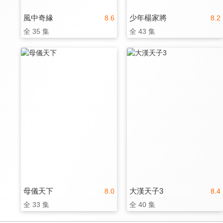
風中奇緣
少年楊家將
8.6
8.2
全 35 集
全 43 集
母儀天下
大漢天子3
8.0
8.4
全 33 集
全 40 集