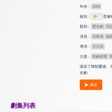
年份：
2006
級別：
普遍
類別：
歷史劇
宮
演員：
沈曉海
鮑
導演：
王文杰
主題：
陸劇精選
講述了隋朝覆滅、
史劇。
播放
劇集列表