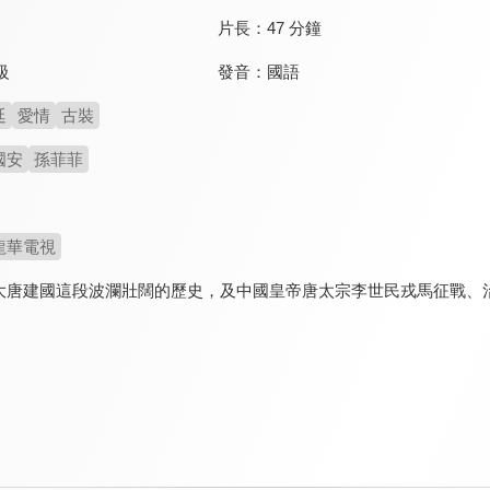
片長：
47 分鐘
發音：
國語
級
廷
愛情
古裝
國安
孫菲菲
龍華電視
大唐建國這段波瀾壯闊的歷史，及中國皇帝唐太宗李世民戎馬征戰、