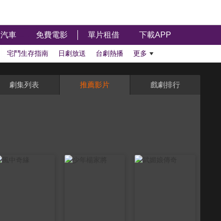
汽車
免費電影
單片租借
下載APP
宅鬥生存指南
日劇放送
台劇熱播
更多
劇集列表
推薦影片
戲劇排行