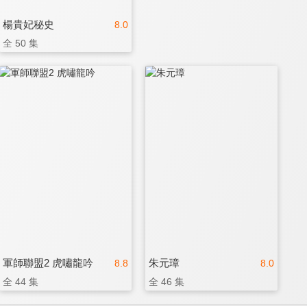
楊貴妃秘史
8.0
全 50 集
軍師聯盟2 虎嘯龍吟
朱元璋
8.8
8.0
全 44 集
全 46 集