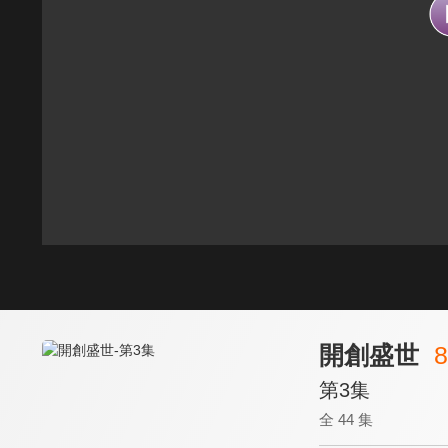
開創盛世
8
第3集
全 44 集