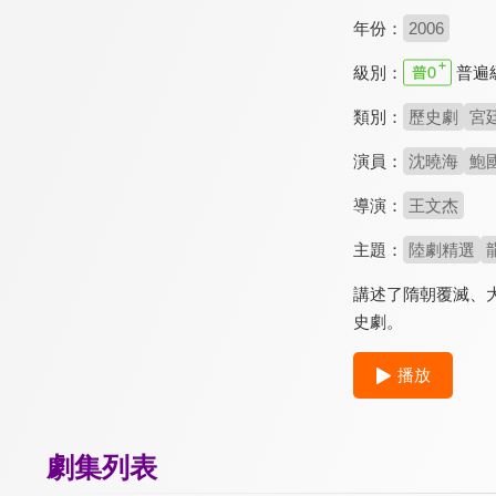
年份：
2006
級別：
普遍
類別：
歷史劇
宮
演員：
沈曉海
鮑
導演：
王文杰
主題：
陸劇精選
講述了隋朝覆滅、
史劇。
播放
劇集列表