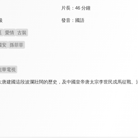
片長：
46 分鐘
發音：
國語
級
廷
愛情
古裝
國安
孫菲菲
龍華電視
大唐建國這段波瀾壯闊的歷史，及中國皇帝唐太宗李世民戎馬征戰、