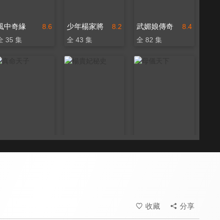
風中奇緣
少年楊家將
武媚娘傳奇
8.6
8.2
8.4
全 35 集
全 43 集
全 82 集
真命天子
楊貴妃秘史
母儀天下
7.5
8.0
8.0
全 51 集
全 50 集
全 33 集
收藏
分享