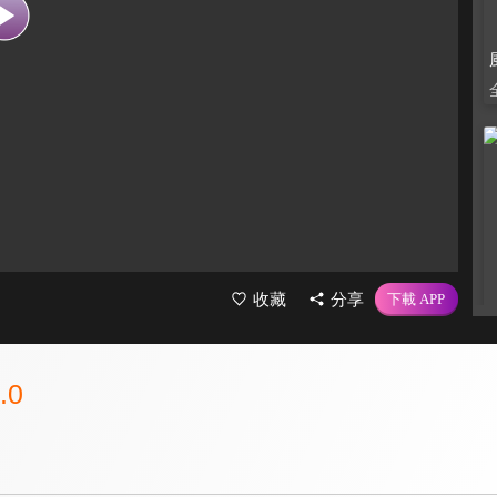
收藏
分享
.0