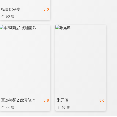
楊貴妃秘史
8.0
全 50 集
軍師聯盟2 虎嘯龍吟
朱元璋
8.8
8.0
全 44 集
全 46 集