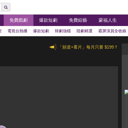
免費戲劇
爆款短劇
免費綜藝
蒙福人生
架
電視台熱播
爆款短劇
韓劇強檔
陸劇精選
霸屏演員全收錄
「頻道+看片」每月只要 $199？