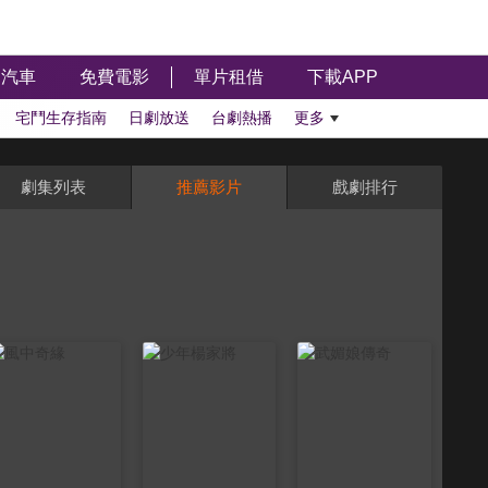
汽車
免費電影
單片租借
下載APP
宅鬥生存指南
日劇放送
台劇熱播
更多
劇集列表
推薦影片
戲劇排行