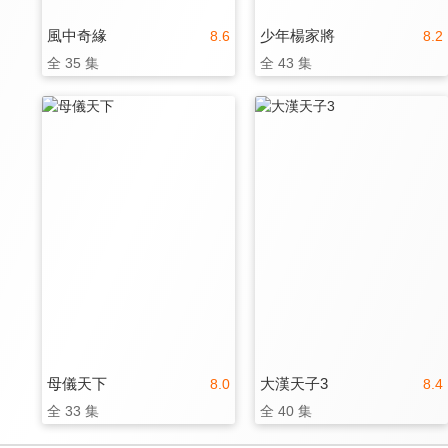
風中奇緣
少年楊家將
8.6
8.2
全 35 集
全 43 集
母儀天下
大漢天子3
8.0
8.4
全 33 集
全 40 集