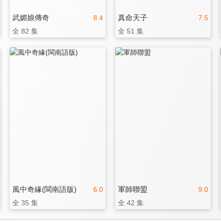
武媚娘傳奇
真命天子
8.4
7.5
全 82 集
全 51 集
風中奇緣(閩南語版)
軍師聯盟
6.0
9.0
全 35 集
全 42 集