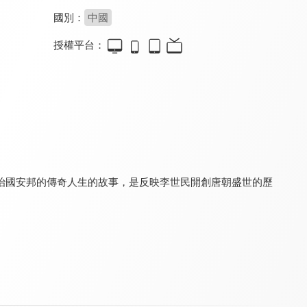
國別：
中國
授權平台：
大漢天子3
風中奇緣(閩南語版)
軍師聯盟
8.4
6.0
9.0
全 40 集
全 35 集
全 42 集
治國安邦的傳奇人生的故事，是反映李世民開創唐朝盛世的歷
軍師聯盟2 虎嘯龍吟
朱元璋
天下長河(閩南語版)
8.8
8.0
6.6
全 44 集
全 46 集
全 40 集