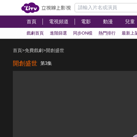
首頁
電視頻道
電影
動漫
兒童
戲劇首頁
進階篩選
同步ON檔
熱門排行
最新上
首頁
>
免費戲劇
>
開創盛世
開創盛世
第3集