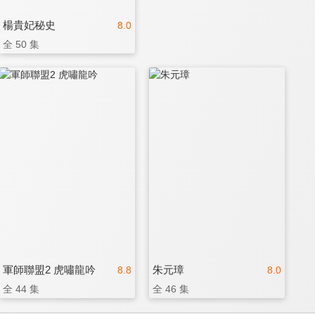
楊貴妃秘史
8.0
全 50 集
軍師聯盟2 虎嘯龍吟
朱元璋
8.8
8.0
全 44 集
全 46 集