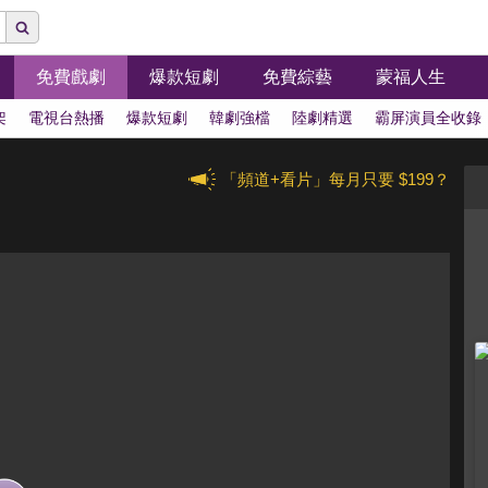
免費戲劇
爆款短劇
免費綜藝
蒙福人生
架
電視台熱播
爆款短劇
韓劇強檔
陸劇精選
霸屏演員全收錄
「頻道+看片」每月只要 $199？