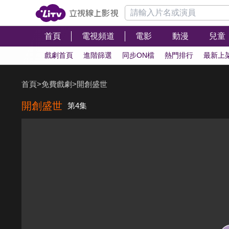
首頁
電視頻道
電影
動漫
兒童
戲劇首頁
進階篩選
同步ON檔
熱門排行
最新上
首頁
>
免費戲劇
>
開創盛世
開創盛世
第4集