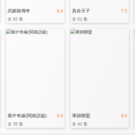
武媚娘傳奇
真命天子
8.4
7.5
全 82 集
全 51 集
風中奇緣(閩南語版)
軍師聯盟
6.0
9.0
全 35 集
全 42 集