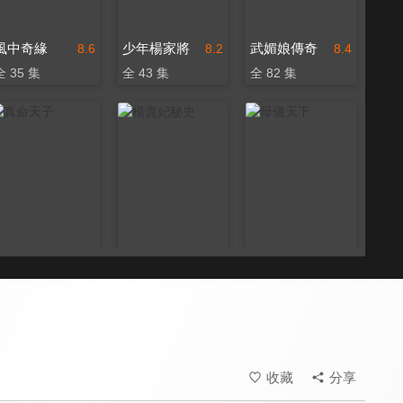
風中奇緣
少年楊家將
武媚娘傳奇
8.6
8.2
8.4
全 35 集
全 43 集
全 82 集
真命天子
楊貴妃秘史
母儀天下
7.5
8.0
8.0
全 51 集
全 50 集
全 33 集
收藏
分享