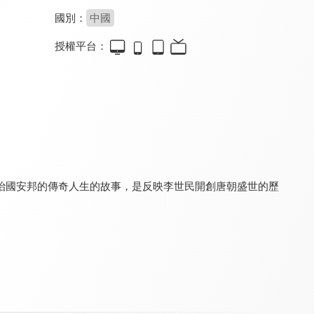
國別：
中國
授權平台：
大漢天子3
風中奇緣(閩南語版)
軍師聯盟
8.4
6.0
9.0
全 40 集
全 35 集
全 42 集
治國安邦的傳奇人生的故事，是反映李世民開創唐朝盛世的歷
軍師聯盟2 虎嘯龍吟
朱元璋
天下長河(閩南語版)
8.8
8.0
6.6
全 44 集
全 46 集
全 40 集