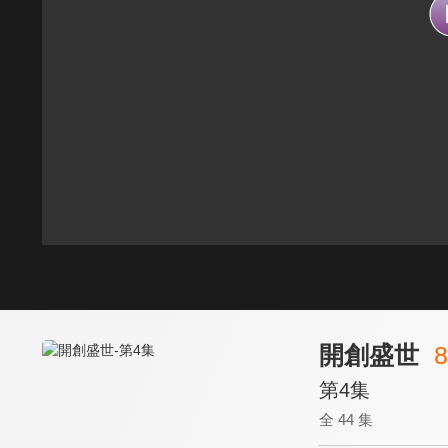
開創盛世
8
第4集
全 44 集