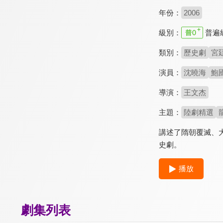
年份：
2006
級別：
普遍
類別：
歷史劇
宮
演員：
沈曉海
鮑
導演：
王文杰
主題：
陸劇精選
講述了隋朝覆滅、
史劇。
播放
劇集列表