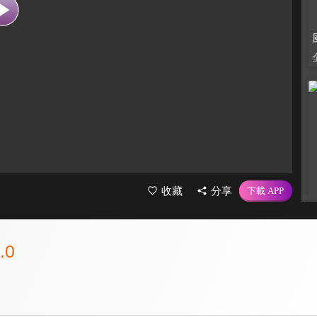
收藏
分享
.0