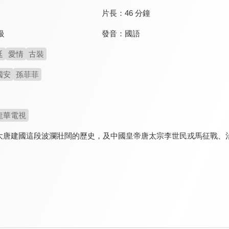
片長：
46 分鐘
發音：
國語
級
廷
愛情
古裝
國安
孫菲菲
龍華電視
大唐建國這段波瀾壯闊的歷史，及中國皇帝唐太宗李世民戎馬征戰、