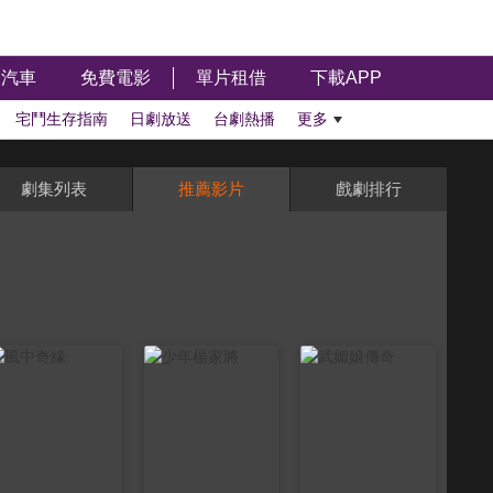
汽車
免費電影
單片租借
下載APP
宅鬥生存指南
日劇放送
台劇熱播
更多
劇集列表
推薦影片
戲劇排行