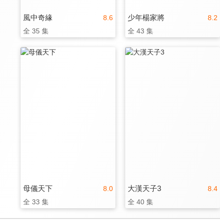
風中奇緣
少年楊家將
8.6
8.2
全 35 集
全 43 集
母儀天下
大漢天子3
8.0
8.4
全 33 集
全 40 集