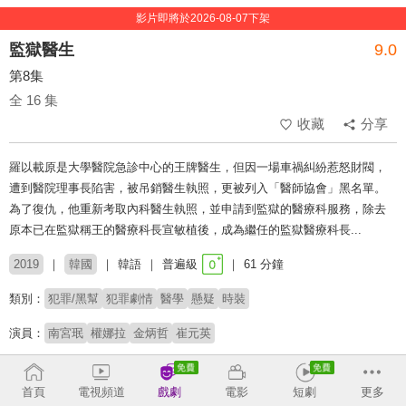
影片即將於2026-08-07下架
監獄醫生
9.0
第8集
全 16 集
收藏
分享
羅以載原是大學醫院急診中心的王牌醫生，但因一場車禍糾紛惹怒財閥，
遭到醫院理事長陷害，被吊銷醫生執照，更被列入「醫師協會」黑名單。
為了復仇，他重新考取內科醫生執照，並申請到監獄的醫療科服務，除去
原本已在監獄稱王的醫療科長宣敏植後，成為繼任的監獄醫療科長...
2019
韓國
韓語
普遍級
61 分鐘
類別：
犯罪/黑幫
犯罪劇情
醫學
懸疑
時裝
演員：
南宮珉
權娜拉
金炳哲
崔元英
導演：
黃仁赫
宋閔燁
首頁
電視頻道
戲劇
電影
短劇
更多