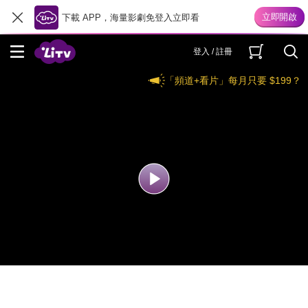
下載 APP，海量影劇免登入立即看
登入 / 註冊
「頻道+看片」每月只要 $199？