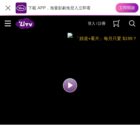
下載 APP，海量影劇免登入立即看
登入 / 註冊
「頻道+看片」每月只要 $199？