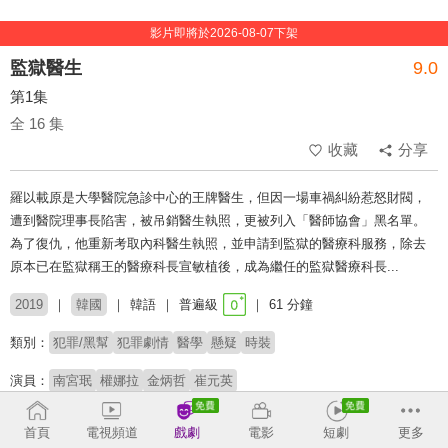
影片即將於2026-08-07下架
監獄醫生
9.0
第1集
全 16 集
收藏
分享
羅以載原是大學醫院急診中心的王牌醫生，但因一場車禍糾紛惹怒財閥，
遭到醫院理事長陷害，被吊銷醫生執照，更被列入「醫師協會」黑名單。
為了復仇，他重新考取內科醫生執照，並申請到監獄的醫療科服務，除去
原本已在監獄稱王的醫療科長宣敏植後，成為繼任的監獄醫療科長...
2019
韓國
韓語
普遍級
61 分鐘
類別：
犯罪/黑幫
犯罪劇情
醫學
懸疑
時裝
演員：
南宮珉
權娜拉
金炳哲
崔元英
導演：
黃仁赫
宋閔燁
首頁
電視頻道
戲劇
電影
短劇
更多