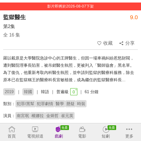
影片即將於2026-08-07下架
監獄醫生
9.0
第2集
全 16 集
收藏
分享
羅以載原是大學醫院急診中心的王牌醫生，但因一場車禍糾紛惹怒財閥，
遭到醫院理事長陷害，被吊銷醫生執照，更被列入「醫師協會」黑名單。
為了復仇，他重新考取內科醫生執照，並申請到監獄的醫療科服務，除去
原本已在監獄稱王的醫療科長宣敏植後，成為繼任的監獄醫療科長...
2019
韓國
韓語
普遍級
61 分鐘
類別：
犯罪/黑幫
犯罪劇情
醫學
懸疑
時裝
演員：
南宮珉
權娜拉
金炳哲
崔元英
導演：
黃仁赫
宋閔燁
首頁
電視頻道
戲劇
電影
短劇
更多