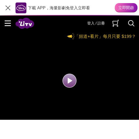
下載 APP，海量影劇免登入立即看
登入 / 註冊
「頻道+看片」每月只要 $199？