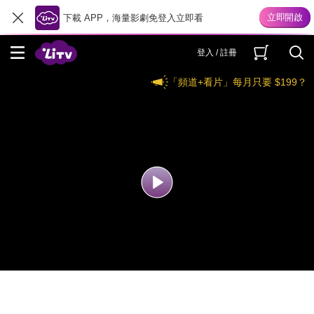
下載 APP，海量影劇免登入立即看
登入 / 註冊
「頻道+看片」每月只要 $199？