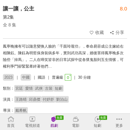
讓一讓，公主
8.0
第2集
全 8 集
收藏
分享
鳳寧晚擁有可以隨意變換人臉的「千面玲瓏功」，奉命易容成公主嫁給右
相陳鈺。陳鈺為明哲保身裝病多年，實則武功高深，婚後害得鳳寧晚多次
險些「掉馬」。二人在啼笑皆非的日常試探中從各懷鬼胎到互生情愫，可
權利爭鬥卻緊緊牽絆著他們…
2023
中國
國語
普遍級
30 分鐘
類別：
宮廷
愛情
武俠
古裝
短劇
演員：
王路晴
邱鼎傑
付妤舒
劉泊山
導演：
戴希帆
# 短劇
# 短劇推薦
# 熱門短劇
# 免費短劇
首頁
電視頻道
戲劇
電影
短劇
更多