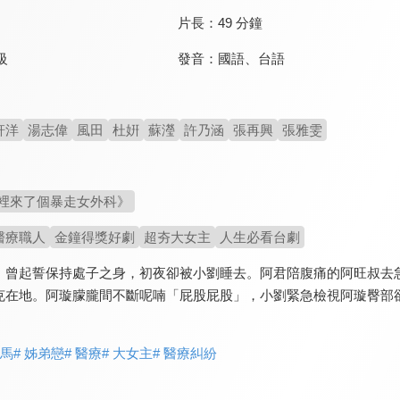
片長：
49 分鐘
發音：
國語
、
台語
級
軒洋
湯志偉
風田
杜姸
蘇瀅
許乃涵
張再興
張雅雯
裡來了個暴走女外科》
醫療職人
金鐘得獎好劇
超夯大女主
人生必看台劇
，曾起誓保持處子之身，初夜卻被小劉睡去。阿君陪腹痛的阿旺叔去
克在地。阿璇朦朧間不斷呢喃「屁股屁股」，小劉緊急檢視阿璇臀部
竹馬
# 姊弟戀
# 醫療
# 大女主
# 醫療糾紛