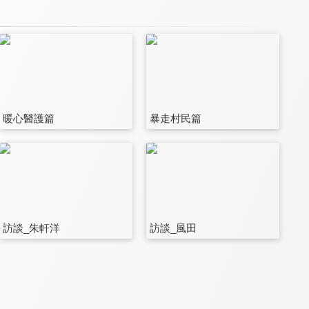
暖心醫護篇
暴走村民篇
訪談_朱軒洋
訪談_風田