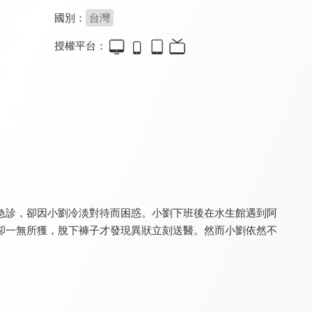
國別：
台灣
授權平台：
第十九屆新春賀歲聯歡晚會
兩光康樂隊
公公徹夜未眠
8.0
8.0
8.0
全 1 集
全 1 集
全 1 集
急診，卻因小劉冷淡對待而困惑。小劉下班後在水生館遇到阿
卻一無所獲，脫下褲子才發現異狀立刻送醫。然而小劉依然不
記得當時那個小
戰國廁前傳
鄧力軍
8.0
8.0
8.0
全 1 集
全 1 集
全 1 集