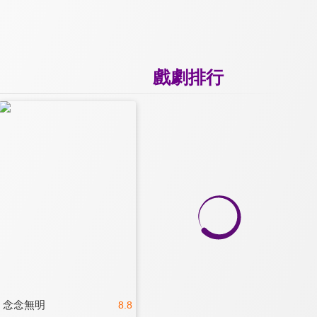
戲劇排行
念念無明
8.8