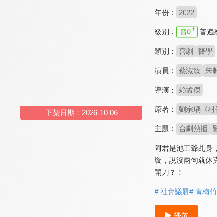
年份：
2022
級別：
普遍
類別：
喜劇
醫學
演員：
蔡淑臻
朱
導演：
賴孟傑
原著：
劉宗瑀《村
下架日期：2026-10-06
主題：
台劇熱播
阿君是池王爺乩身
璇，說沒兩句就休
開刀？！
# 社會議題
# 青梅
播放