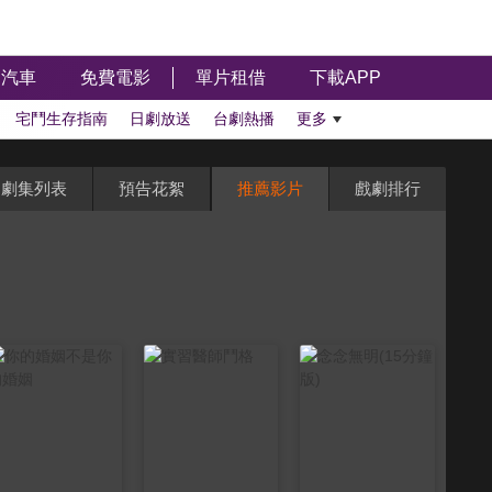
汽車
免費電影
單片租借
下載APP
宅鬥生存指南
日劇放送
台劇熱播
更多
劇集列表
預告花絮
推薦影片
戲劇排行