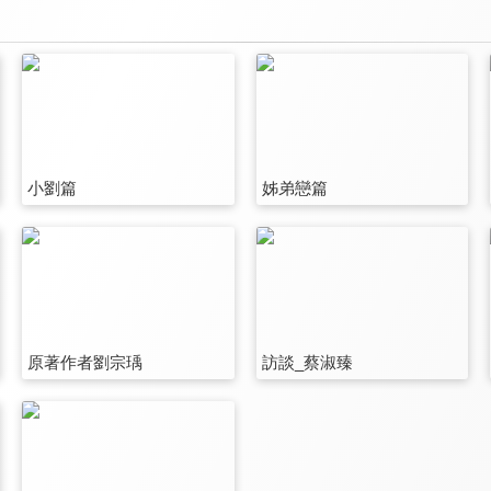
小劉篇
姊弟戀篇
原著作者劉宗瑀
訪談_蔡淑臻