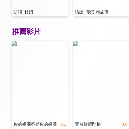
訪談_杜姸
訪談_導演 賴孟傑
推薦影片
你的婚姻不是你的婚姻
實習醫師鬥格
9.1
8.0