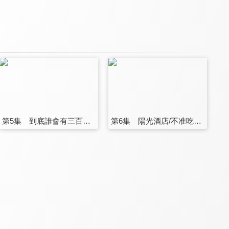
第5集 到底誰會有三百萬？
第6集 陽光酒店/不准吃鳳梨跟芒果/難道是醫生害你生病的嗎？