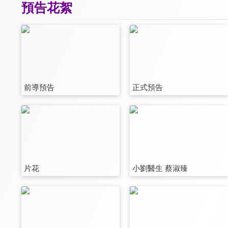
預告花絮
前導預告
正式預告
片花
小劉醫生 蔡淑臻