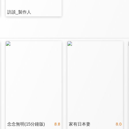
訪談_製作人
念念無明(15分鐘版)
家有日本妻
8.8
8.0