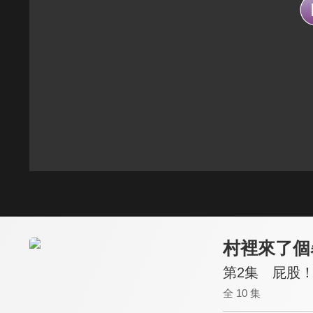
村裡來了個
第2集 屁股
全 10 集