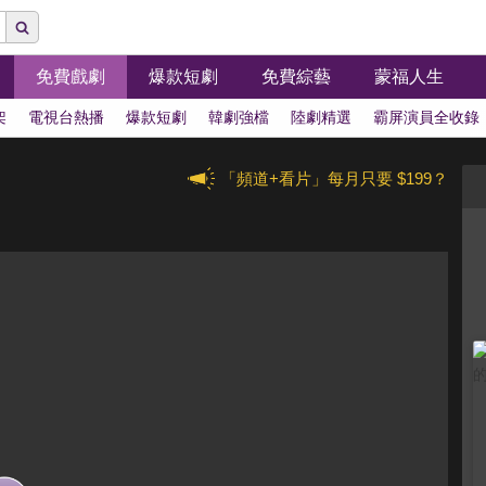
免費戲劇
爆款短劇
免費綜藝
蒙福人生
架
電視台熱播
爆款短劇
韓劇強檔
陸劇精選
霸屏演員全收錄
「頻道+看片」每月只要 $199？