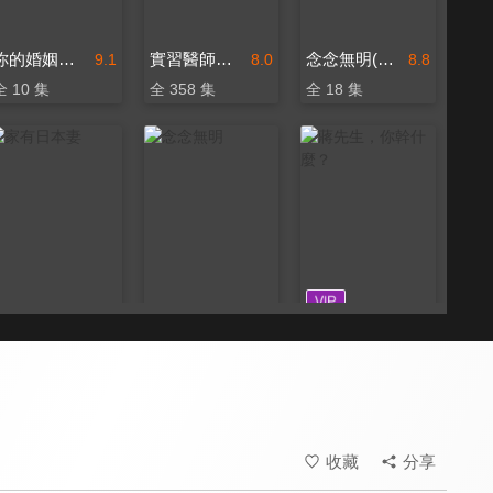
你的婚姻不是你的婚姻
實習醫師鬥格
念念無明(15分鐘版)
9.1
8.0
8.8
全 10 集
全 358 集
全 18 集
家有日本妻
念念無明
蔣先生，你幹什麼？
8.0
8.8
8.0
全 199 集
全 6 集
全 1 集
收藏
分享