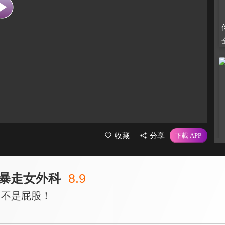
收藏
分享
暴走女外科
8.9
！不是屁股！