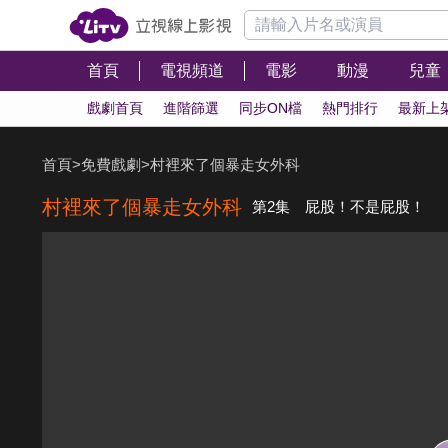
首頁
電視頻道
電影
動漫
兒童
戲劇首頁
進階篩選
同步ON檔
熱門排行
最新上
首頁
>
免費戲劇
>
村裡來了個暴走女外科
村裡來了個暴走女外科
第2集 屁股！不是屁股！