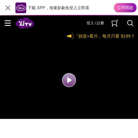
下載 APP，海量影劇免登入立即看
登入 / 註冊
「頻道+看片」每月只要 $199？