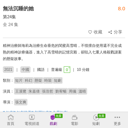
無法沉睡的她
8.0
第24集
全 24 集
收藏
分享
精神治療師海莉為治療生命垂危的閨蜜高雪晴，不惜擅自使用還不完全成
熟的精神診療儀器，進入了高雪晴的記憶宮殿，卻陷入七重人格殺戮謎案
的懸疑故事。
2021
中國
國語
普遍級
10 分鐘
類別：
短片
科幻
懸疑
時裝
短劇
演員：
王溪鷺
朱嘉倩
張浩哲
劉宥暢
周儀
溫晴
導演：
張文爽
# 短劇
# 短劇推薦
# 熱門短劇
# 免費短劇
首頁
電視頻道
戲劇
電影
短劇
更多
收回