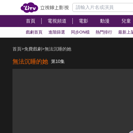
首頁
電視頻道
電影
動漫
兒童
戲劇首頁
進階篩選
同步ON檔
熱門排行
最新上
首頁
>
免費戲劇
>
無法沉睡的她
無法沉睡的她
第10集