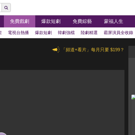
免費戲劇
爆款短劇
免費綜藝
蒙福人生
架
電視台熱播
爆款短劇
韓劇強檔
陸劇精選
霸屏演員全收錄
「頻道+看片」每月只要 $199？