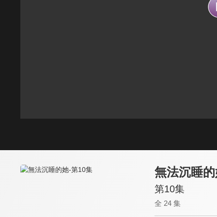
無法沉睡的
第10集
全 24 集