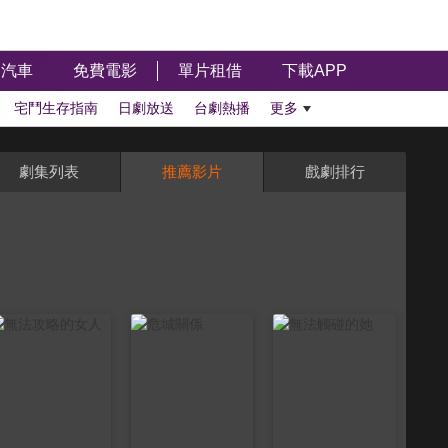
汽車
免費電影
單片租借
下載APP
宅鬥生存指南
日劇放送
台劇熱播
更多
劇集列表
推薦影片
戲劇排行