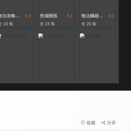
無法攻略的女人
危城關係
無法觸碰的她
8.0
8.2
8.0
全 18 集
全 24 集
全 20 集
請叫我烏雅氏
山神異聞錄
步步深陷
7.4
8.4
8.2
全 20 集
全 24 集
全 24 集
收藏
分享