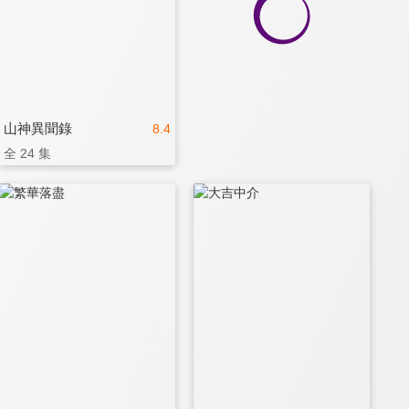
山神異聞錄
8.4
全 24 集