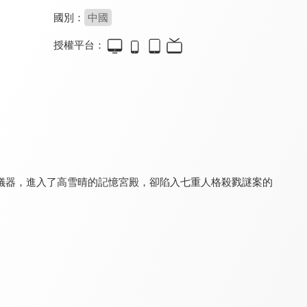
國別：
中國
授權平台：
翻轉人生
她的偽裝
此刻無聲
8.2
8.0
8.4
全 30 集
全 24 集
全 20 集
儀器，進入了高雪晴的記憶宮殿，卻陷入七重人格殺戮謎案的
繁華落盡
大吉中介
真相
8.4
8.2
7.1
全 34 集
全 24 集
全 32 集