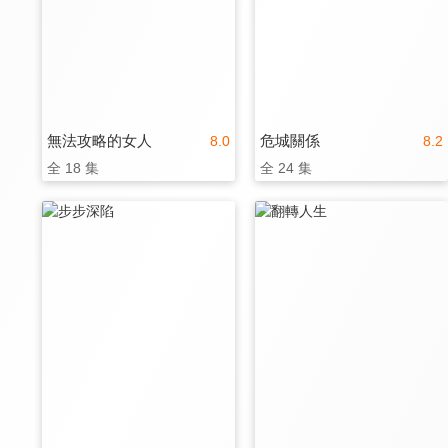
無法攻略的女人
危城關係
8.0
8.2
全 18 集
全 24 集