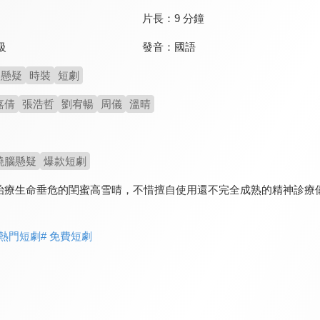
片長：
9 分鐘
發音：
國語
級
懸疑
時裝
短劇
嘉倩
張浩哲
劉宥暢
周儀
溫晴
燒腦懸疑
爆款短劇
治療生命垂危的閨蜜高雪晴，不惜擅自使用還不完全成熟的精神診療
 熱門短劇
# 免費短劇