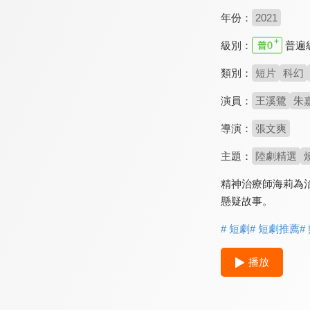
年份：
2021
級別：
普遍
類別：
短片
科幻
演員：
王溪鷺
朱
導演：
張文爽
主題：
陸劇精選
精神治療師海莉為
懸疑故事。
# 短劇
# 短劇推薦
#
播放