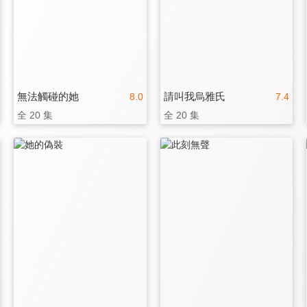
無法觸碰的她
請叫我烏雅氏
8.0
7.4
全 20 集
全 20 集