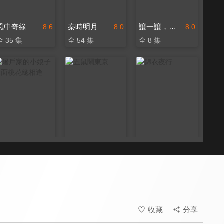
風中奇緣
秦時明月
讓一讓，公主
8.6
8.0
8.0
全 35 集
全 54 集
全 8 集
屠戶家的小娘子 玉面桃花總相逢
五鼠鬧東京
錦衣夜行
8.6
8.0
8.4
全 36 集
全 42 集
全 60 集
收藏
分享