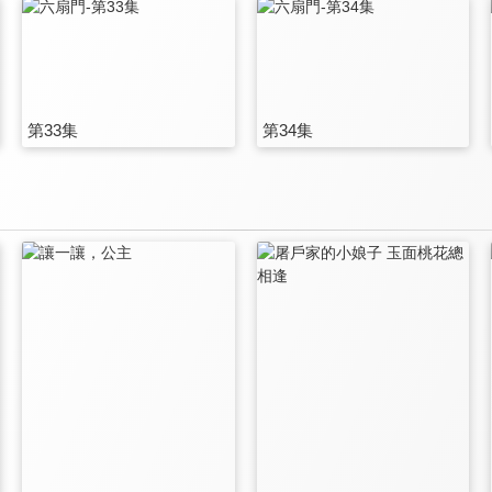
第33集
第34集