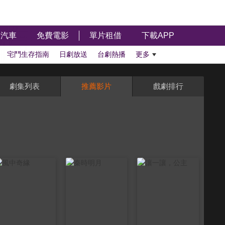
汽車
免費電影
單片租借
下載APP
宅鬥生存指南
日劇放送
台劇熱播
更多
劇集列表
推薦影片
戲劇排行