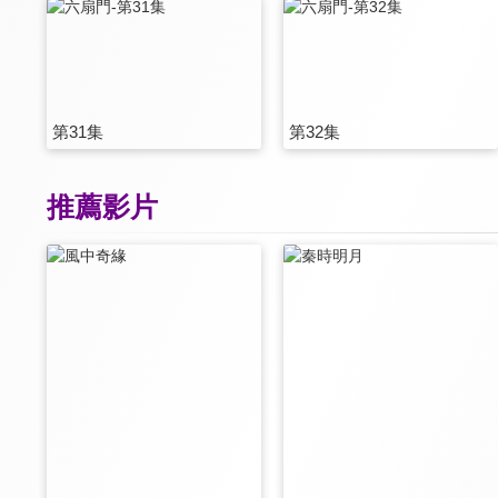
第31集
第32集
推薦影片