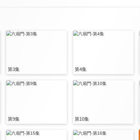
第3集
第4集
第9集
第10集