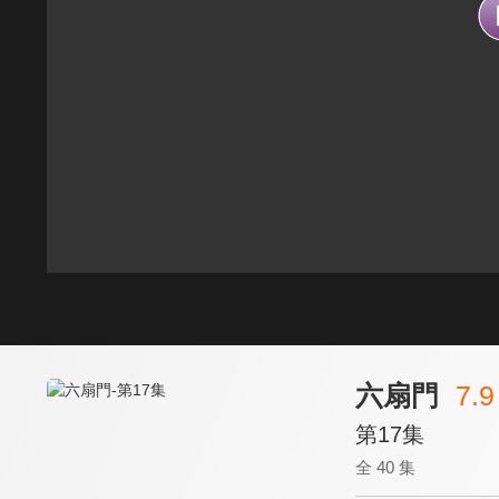
六扇門
7.9
第17集
全 40 集