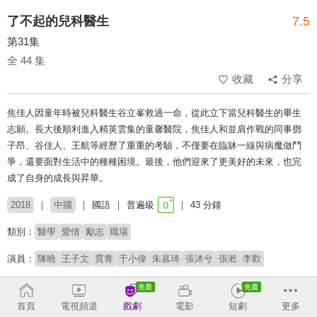
了不起的兒科醫生
7.5
第31集
全 44 集
收藏
分享
焦佳人因童年時被兒科醫生谷立峯救過一命，從此立下當兒科醫生的畢生
志願。長大後順利進入精英雲集的童馨醫院，焦佳人和並肩作戰的同事鄧
子昂、谷佳人、王航等經歷了重重的考驗，不僅要在臨牀一線與病魔做鬥
爭，還要面對生活中的種種困境。最後，他們迎來了更美好的未來，也完
成了自身的成長與昇華。
2018
中國
國語
普遍級
43 分鐘
類別：
醫學
愛情
勵志
職場
演員：
陳曉
王子文
賈青
于小偉
朱嘉琦
張沐兮
張淞
李歡
導演：
楊磊
首頁
電視頻道
戲劇
電影
短劇
更多