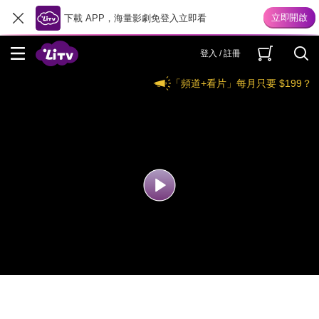
下載 APP，海量影劇免登入立即看
登入 / 註冊
「頻道+看片」每月只要 $199？