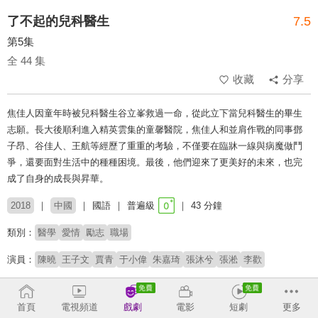
了不起的兒科醫生
7.5
第5集
全 44 集
收藏
分享
焦佳人因童年時被兒科醫生谷立峯救過一命，從此立下當兒科醫生的畢生
志願。長大後順利進入精英雲集的童馨醫院，焦佳人和並肩作戰的同事鄧
子昂、谷佳人、王航等經歷了重重的考驗，不僅要在臨牀一線與病魔做鬥
爭，還要面對生活中的種種困境。最後，他們迎來了更美好的未來，也完
成了自身的成長與昇華。
2018
中國
國語
普遍級
43 分鐘
類別：
醫學
愛情
勵志
職場
演員：
陳曉
王子文
賈青
于小偉
朱嘉琦
張沐兮
張淞
李歡
導演：
楊磊
首頁
電視頻道
戲劇
電影
短劇
更多