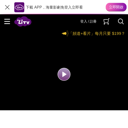
下載 APP，海量影劇免登入立即看
登入 / 註冊
「頻道+看片」每月只要 $199？