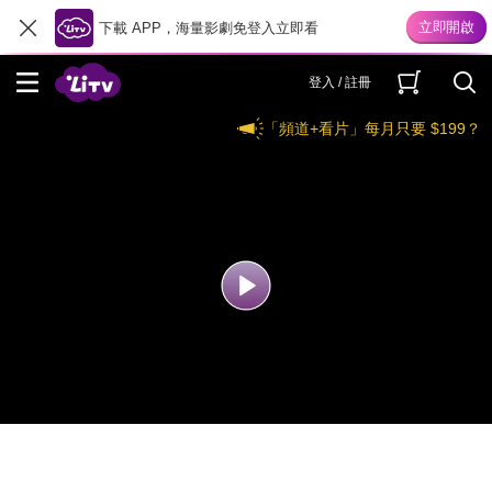
下載 APP，海量影劇免登入立即看
登入 / 註冊
「頻道+看片」每月只要 $199？