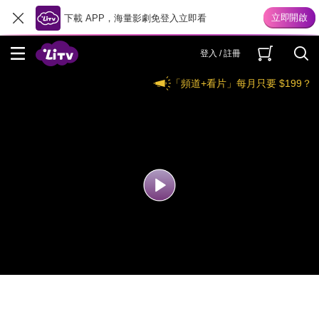
下載 APP，海量影劇免登入立即看
登入 / 註冊
「頻道+看片」每月只要 $199？