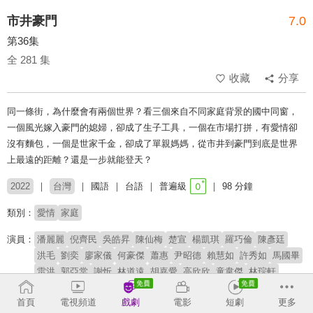
市井豪門
7.0
第36集
全 281 集
收藏
分享
同一條街，為什麼會有兩個世界？看三個來自不同家庭背景的國中同窗，
一個風光嫁入豪門的媳婦，卻成了生子工具，一個在市場打拼，有愛情卻
沒有麵包，一個是世家千金，卻成了單親媽媽，從市井到豪門到底是世界
上最遠的距離？還是一步就能登天？
2022
台灣
國語
台語
普遍級
98 分鐘
類別：
愛情
家庭
演員：
潘麗麗
倪齊民
吳皓昇
陳仙梅
楚宣
楊凱琪
羅巧倫
陳彥廷
洪毛
劉奕
廖家儀
何豪傑
蕭惠
尹昭德
賴慧如
許秀如
馬國畢
雷洪
郭亞棠
謝忻
林道遠
胡嘉愛
高欣欣
童韋傑
林琮軒
陳彥嘉
胡恩寧
首頁
電視頻道
戲劇
電影
短劇
更多