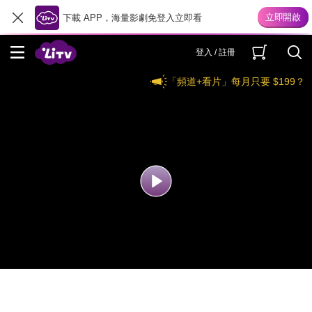
下載 APP，海量影劇免登入立即看
登入 / 註冊
「頻道+看片」每月只要 $199？