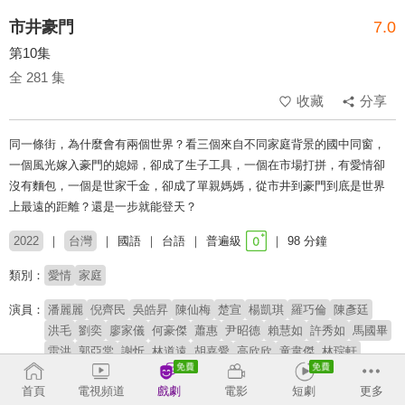
市井豪門
7.0
第10集
全 281 集
收藏
分享
同一條街，為什麼會有兩個世界？看三個來自不同家庭背景的國中同窗，
一個風光嫁入豪門的媳婦，卻成了生子工具，一個在市場打拼，有愛情卻
沒有麵包，一個是世家千金，卻成了單親媽媽，從市井到豪門到底是世界
上最遠的距離？還是一步就能登天？
2022
台灣
國語
台語
普遍級
98 分鐘
類別：
愛情
家庭
演員：
潘麗麗
倪齊民
吳皓昇
陳仙梅
楚宣
楊凱琪
羅巧倫
陳彥廷
洪毛
劉奕
廖家儀
何豪傑
蕭惠
尹昭德
賴慧如
許秀如
馬國畢
雷洪
郭亞棠
謝忻
林道遠
胡嘉愛
高欣欣
童韋傑
林琮軒
陳彥嘉
胡恩寧
首頁
電視頻道
戲劇
電影
短劇
更多