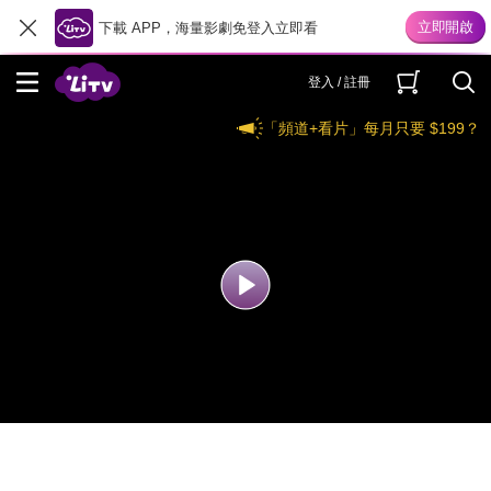
下載 APP，海量影劇免登入立即看
登入 / 註冊
「頻道+看片」每月只要 $199？