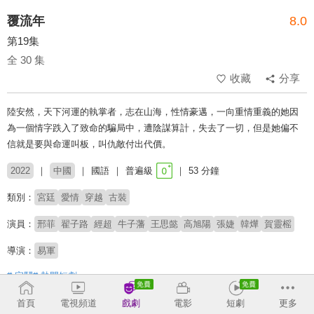
覆流年
8.0
第19集
全 30 集
收藏
分享
陸安然，天下河運的執掌者，志在山海，性情豪邁，一向重情重義的她因
為一個情字跌入了致命的騙局中，遭陰謀算計，失去了一切，但是她偏不
信就是要與命運叫板，叫仇敵付出代價。
2022
中國
國語
普遍級
53 分鐘
類別：
宮廷
愛情
穿越
古裝
演員：
邢菲
翟子路
經超
牛子藩
王思懿
高旭陽
張婕
韓燁
賀靈榣
導演：
易軍
# 宅鬥
# 熱門短劇
首頁
電視頻道
戲劇
電影
短劇
更多
收回