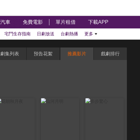
汽車
免費電影
單片租借
下載APP
宅鬥生存指南
日劇放送
台劇熱播
更多
劇集列表
預告花絮
推薦影片
戲劇排行