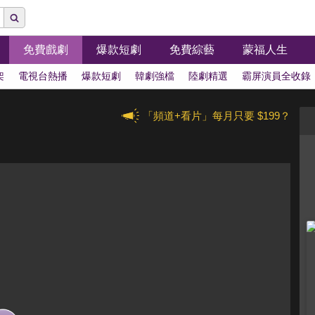
免費戲劇
爆款短劇
免費綜藝
蒙福人生
架
電視台熱播
爆款短劇
韓劇強檔
陸劇精選
霸屏演員全收錄
「頻道+看片」每月只要 $199？