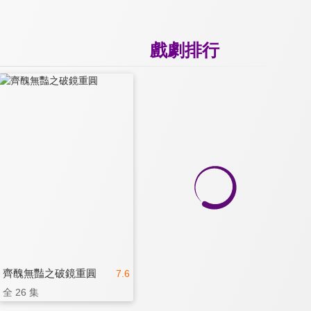
戲劇排行
齊醜無豔之破鏡重圓
7.6
全 26 集