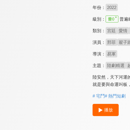
年份：
2022
級別：
普遍
類別：
宮廷
愛情
演員：
邢菲
翟子
導演：
易軍
主題：
陸劇精選
陸安然，天下河運
就是要與命運叫板
# 宅鬥
# 熱門短劇
播放