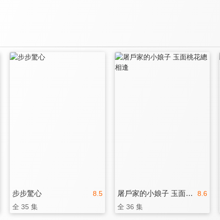
步步驚心
屠戶家的小娘子 玉面桃花總相逢
8.5
8.6
全 35 集
全 36 集