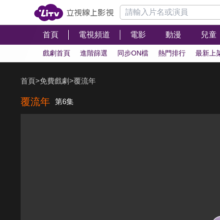
首頁
電視頻道
電影
動漫
兒童
戲劇首頁
進階篩選
同步ON檔
熱門排行
最新上
首頁
>
免費戲劇
>
覆流年
覆流年
第6集