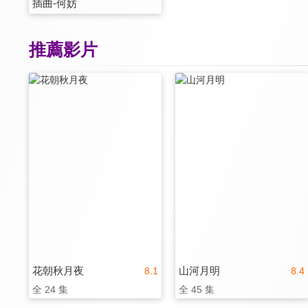
插曲-何妨
推薦影片
花朝秋月夜
山河月明
8.1
8.4
全 24 集
全 45 集