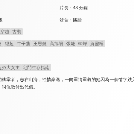
片長：
48 分鐘
發音：
國語
級
穿越
古裝
路
經超
牛子藩
王思懿
高旭陽
張婕
韓燁
賀靈榣
超夯大女主
宅鬥生存指南
的執掌者，志在山海，性情豪邁，一向重情重義的她因為一個情字跌
，叫仇敵付出代價。