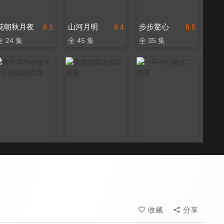
花朝秋月夜
山河月明
步步驚心
8.1
8.4
8.5
全 24 集
全 45 集
全 35 集
屠戶家的小娘子 玉面桃花總相逢
齊醜無豔之破鏡重圓
一不小心順走了將軍
8.6
7.6
7.5
全 36 集
全 26 集
全 12 集
收藏
分享