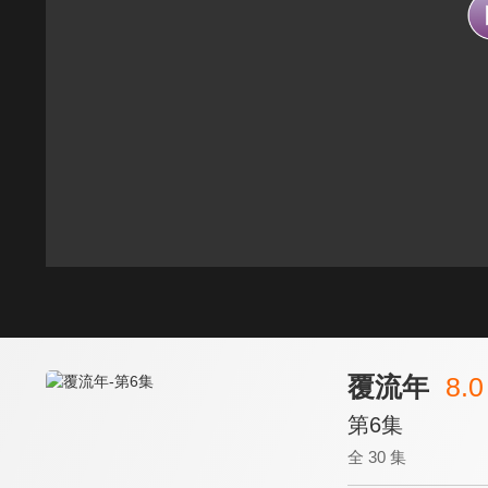
覆流年
8.0
第6集
全 30 集