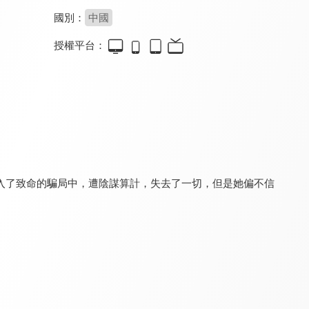
國別：
中國
授權平台：
一夜新娘第2季
替嫁新娘
寒枝折不斷
7.3
8.2
8.0
全 24 集
全 8 集
全 21 集
入了致命的騙局中，遭陰謀算計，失去了一切，但是她偏不信
風中奇緣
國色芳華
韶華若錦
8.6
8.8
8.8
全 35 集
全 32 集
全 31 集