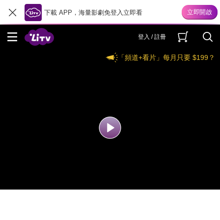
下載 APP，海量影劇免登入立即看
登入 / 註冊
「頻道+看片」每月只要 $199？