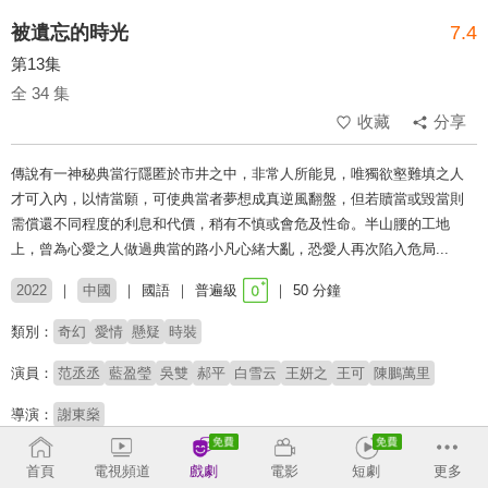
被遺忘的時光
7.4
第13集
全 34 集
收藏
分享
傳說有一神秘典當行隱匿於市井之中，非常人所能見，唯獨欲壑難填之人
才可入內，以情當願，可使典當者夢想成真逆風翻盤，但若贖當或毀當則
需償還不同程度的利息和代價，稍有不慎或會危及性命。半山腰的工地
上，曾為心愛之人做過典當的路小凡心緒大亂，恐愛人再次陷入危局...
2022
中國
國語
普遍級
50 分鐘
類別：
奇幻
愛情
懸疑
時裝
演員：
范丞丞
藍盈瑩
吳雙
郝平
白雪云
王妍之
王可
陳鵬萬里
導演：
謝東燊
收回
首頁
電視頻道
戲劇
電影
短劇
更多