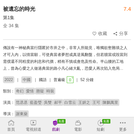
被遺忘的時光
7.4
第1集
全 34 集
收藏
分享
傳說有一神秘典當行隱匿於市井之中，非常人所能見，唯獨欲壑難填之人
才可入內，以情當願，可使典當者夢想成真逆風翻盤，但若贖當或毀當則
需償還不同程度的利息和代價，稍有不慎或會危及性命。半山腰的工地
上，曾為心愛之人做過典當的路小凡心緒大亂，恐愛人再次陷入危局...
2022
中國
國語
普遍級
52 分鐘
類別：
奇幻
愛情
懸疑
時裝
演員：
范丞丞
藍盈瑩
吳雙
郝平
白雪云
王妍之
王可
陳鵬萬里
導演：
謝東燊
收回
首頁
電視頻道
戲劇
電影
短劇
更多