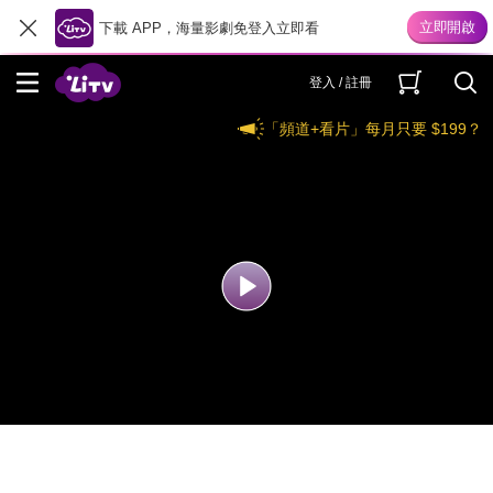
下載 APP，海量影劇免登入立即看
登入 / 註冊
「頻道+看片」每月只要 $199？