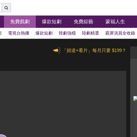
免費戲劇
爆款短劇
免費綜藝
蒙福人生
架
電視台熱播
爆款短劇
韓劇強檔
陸劇精選
霸屏演員全收錄
「頻道+看片」每月只要 $199？