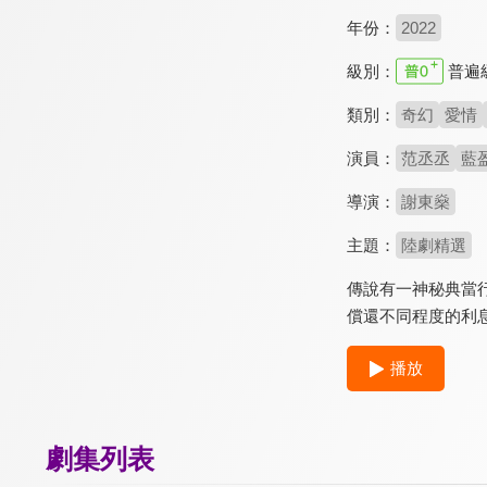
年份：
2022
級別：
普遍
類別：
奇幻
愛情
演員：
范丞丞
藍
導演：
謝東燊
主題：
陸劇精選
傳說有一神秘典當
償還不同程度的利
播放
劇集列表