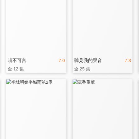
喵不可言
聽見我的聲音
7.0
7.3
全 12 集
全 25 集