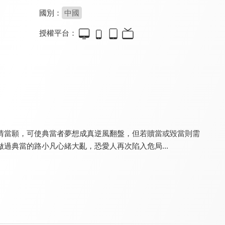
國別：
中國
授權平台：
現在開始是Showtime！
半城明媚半城雨第2季
沉香重華
8.4
7.0
8.0
全 16 集
全 12 集
全 21 集
情當願，可使典當者夢想成真逆風翻盤，但若贖當或毀當則需
過典當的路小凡心緒大亂，恐愛人再次陷入危局...
塞上迷情
她今天有點奇怪
偶然闖入的世界
8.6
8.4
7.1
全 20 集
全 18 集
預告花絮