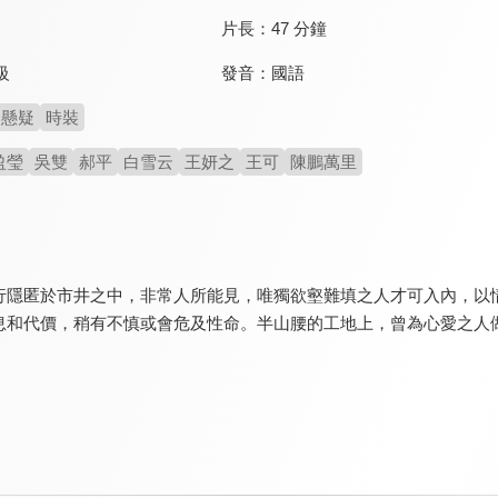
片長：
47 分鐘
發音：
國語
級
懸疑
時裝
盈瑩
吳雙
郝平
白雪云
王妍之
王可
陳鵬萬里
行隱匿於市井之中，非常人所能見，唯獨欲壑難填之人才可入內，以
息和代價，稍有不慎或會危及性命。半山腰的工地上，曾為心愛之人做