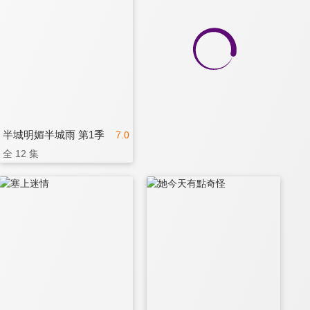
半城明媚半城雨 第1季
7.0
全 12 集