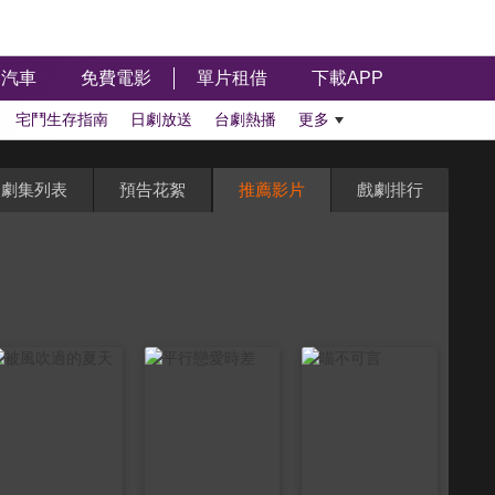
汽車
免費電影
單片租借
下載APP
宅鬥生存指南
日劇放送
台劇熱播
更多
劇集列表
預告花絮
推薦影片
戲劇排行