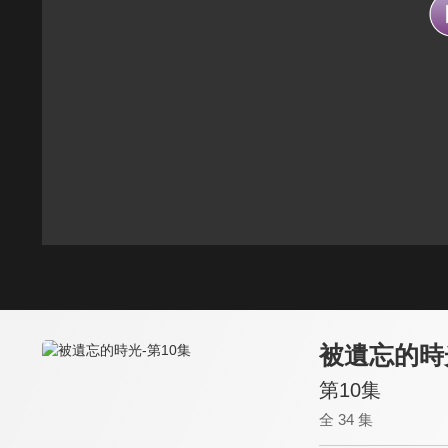
被遺忘的時
第10集
全 34 集