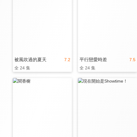
被風吹過的夏天
平行戀愛時差
7.2
7.5
全 24 集
全 24 集