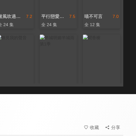
被風吹過的夏天
平行戀愛時差
喵不可言
7.2
7.5
7.0
全 24 集
全 24 集
全 12 集
聽見我的聲音
半城明媚半城雨 第1季
聞香榭
7.3
7.0
7.6
全 25 集
全 12 集
全 14 集
收藏
分享