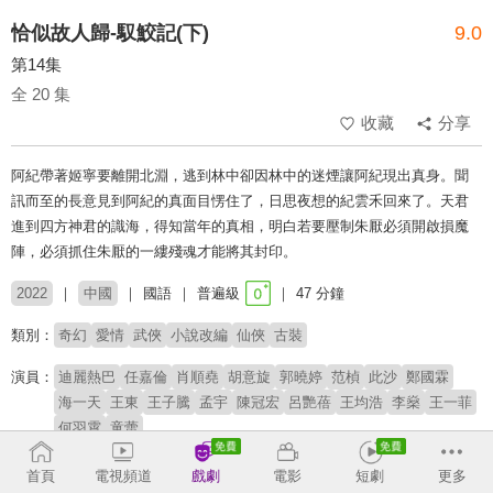
恰似故人歸-馭鮫記(下)
9.0
第14集
全 20 集
收藏
分享
阿紀帶著姬寧要離開北淵，逃到林中卻因林中的迷煙讓阿紀現出真身。聞
訊而至的長意見到阿紀的真面目愣住了，日思夜想的紀雲禾回來了。天君
進到四方神君的識海，得知當年的真相，明白若要壓制朱厭必須開啟損魔
陣，必須抓住朱厭的一縷殘魂才能將其封印。
2022
中國
國語
普遍級
47 分鐘
類別：
奇幻
愛情
武俠
小說改編
仙俠
古裝
演員：
迪麗熱巴
任嘉倫
肖順堯
胡意旋
郭曉婷
范楨
此沙
鄭國霖
海一天
王東
王子騰
孟宇
陳冠宏
呂艷蓓
王均浩
李燊
王一菲
何羽霄
童蕾
導演：
朱銳斌
首頁
電視頻道
戲劇
電影
短劇
更多