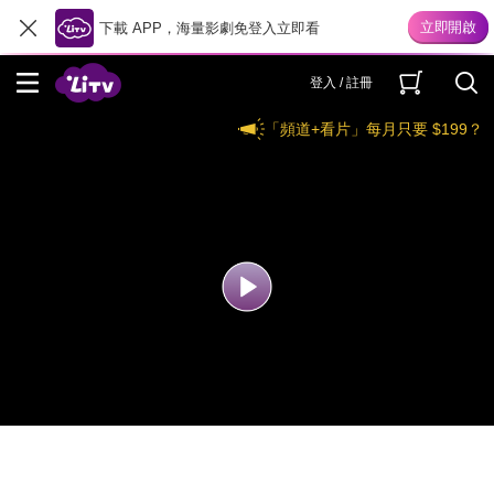
下載 APP，海量影劇免登入立即看
登入 / 註冊
「頻道+看片」每月只要 $199？