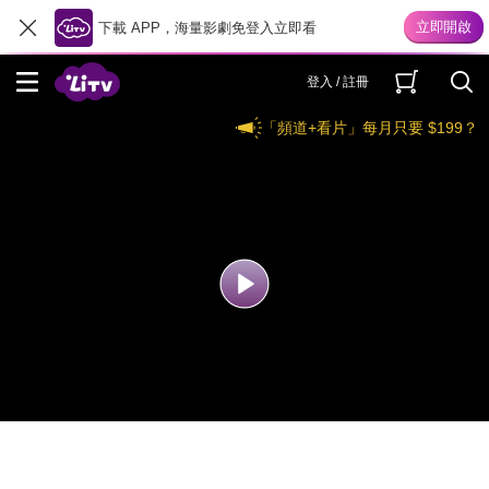
下載 APP，海量影劇免登入立即看
登入 / 註冊
「頻道+看片」每月只要 $199？