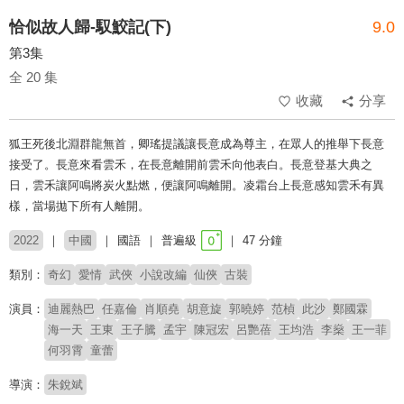
恰似故人歸-馭鮫記(下)
9.0
第3集
全 20 集
收藏
分享
狐王死後北淵群龍無首，卿瑤提議讓長意成為尊主，在眾人的推舉下長意
接受了。長意來看雲禾，在長意離開前雲禾向他表白。長意登基大典之
日，雲禾讓阿鳴將炭火點燃，便讓阿鳴離開。凌霜台上長意感知雲禾有異
樣，當場拋下所有人離開。
2022
中國
國語
普遍級
47 分鐘
類別：
奇幻
愛情
武俠
小說改編
仙俠
古裝
演員：
迪麗熱巴
任嘉倫
肖順堯
胡意旋
郭曉婷
范楨
此沙
鄭國霖
海一天
王東
王子騰
孟宇
陳冠宏
呂艷蓓
王均浩
李燊
王一菲
何羽霄
童蕾
導演：
朱銳斌