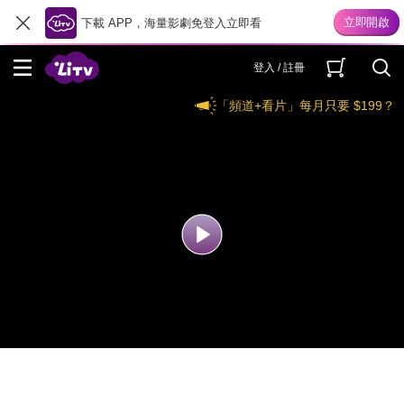
下載 APP，海量影劇免登入立即看
登入 / 註冊
「頻道+看片」每月只要 $199？