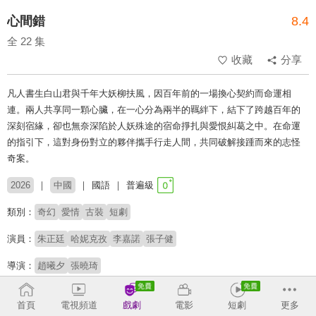
心間錯
8.4
全 22 集
收藏
分享
凡人書生白山君與千年大妖柳扶風，因百年前的一場換心契約而命運相
連。兩人共享同一顆心臟，在一心分為兩半的羈絆下，結下了跨越百年的
深刻宿緣，卻也無奈深陷於人妖殊途的宿命掙扎與愛恨糾葛之中。在命運
的指引下，這對身份對立的夥伴攜手行走人間，共同破解接踵而來的志怪
奇案。
2026
中國
國語
普遍級
類別：
奇幻
愛情
古裝
短劇
演員：
朱正廷
哈妮克孜
李嘉諾
張子健
導演：
趙曦夕
張曉琦
# 妖怪
# 短劇推薦
# 熱門短劇
# 奇幻愛情
首頁
電視頻道
戲劇
電影
短劇
更多