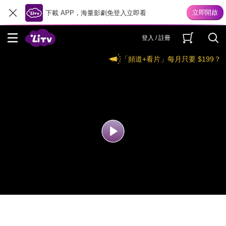
下載 APP，海量影劇免登入立即看
登入 / 註冊
「頻道+看片」每月只要 $199？