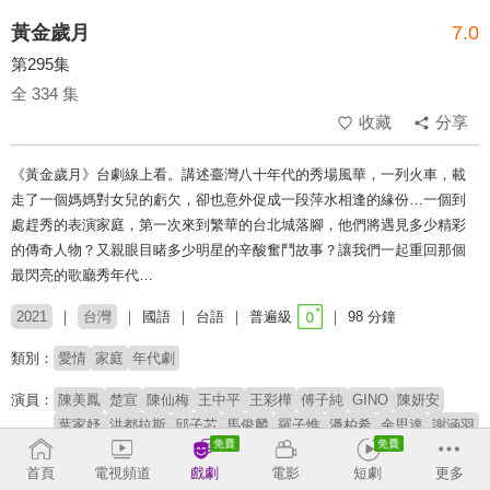
黃金歲月
7.0
第295集
全 334 集
收藏
分享
《黃金歲月》台劇線上看。講述臺灣八十年代的秀場風華，一列火車，載
走了一個媽媽對女兒的虧欠，卻也意外促成一段萍水相逢的緣份…一個到
處趕秀的表演家庭，第一次來到繁華的台北城落腳，他們將遇見多少精彩
的傳奇人物？又親眼目睹多少明星的辛酸奮鬥故事？讓我們一起重回那個
最閃亮的歌廳秀年代…
2021
台灣
國語
台語
普遍級
98 分鐘
類別：
愛情
家庭
年代劇
演員：
陳美鳳
楚宣
陳仙梅
王中平
王彩樺
傅子純
GINO
陳妍安
葉家妤
洪都拉斯
邱子芯
馬俊麟
羅子惟
潘柏希
余思達
謝涵羽
劉杰叡
瑭霏
謝京穎
王燦
胡鴻達
賴慧如
黃建群
苗真
蘇炳憲
首頁
電視頻道
戲劇
電影
短劇
更多
李之勤
岳虹
葉華
霍正奇
張瓊姿
張哲豪
龍天翔