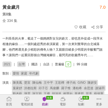
黃金歲月
7.0
第8集
全 334 集
收藏
分享
一列長長的火車，載走了一個媽媽對女兒的虧欠，卻也意外促成一段萍水
相逢的緣份……一個到處趕秀的表演家庭，第一次來到繁華的台北城落
腳，他們將遇見多少精彩的傳奇人物？又親眼目睹多少明星的辛酸奮鬥故
事？讓我們一起重回那個台灣錢淹腳目，最閃亮的歌廳秀年代……
2021
台灣
國語
台語
普遍級
99 分鐘
類別：
愛情
家庭
年代劇
演員：
陳美鳳
楚宣
陳仙梅
王中平
王彩樺
傅子純
GINO
陳妍安
葉家妤
洪都拉斯
邱子芯
馬俊麟
羅子惟
潘柏希
余思達
謝涵羽
劉杰叡
瑭霏
謝京穎
王燦
胡鴻達
賴慧如
黃建群
苗真
蘇炳憲
李之勤
岳虹
葉華
霍正奇
張瓊姿
張哲豪
龍天翔
首頁
電視頻道
戲劇
電影
短劇
更多