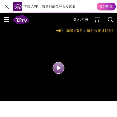
下載 APP，海量影劇免登入立即看
登入 / 註冊
「頻道+看片」每月只要 $199？