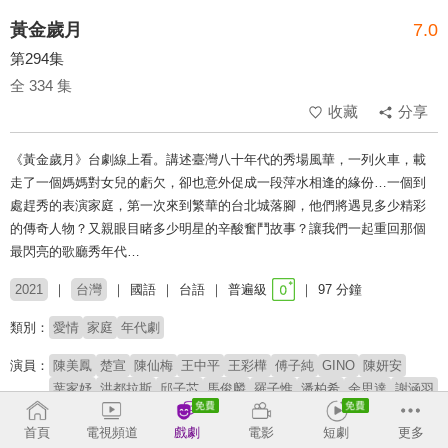
黃金歲月
7.0
第294集
全 334 集
收藏
分享
《黃金歲月》台劇線上看。講述臺灣八十年代的秀場風華，一列火車，載
走了一個媽媽對女兒的虧欠，卻也意外促成一段萍水相逢的緣份…一個到
處趕秀的表演家庭，第一次來到繁華的台北城落腳，他們將遇見多少精彩
的傳奇人物？又親眼目睹多少明星的辛酸奮鬥故事？讓我們一起重回那個
最閃亮的歌廳秀年代…
2021
台灣
國語
台語
普遍級
97 分鐘
類別：
愛情
家庭
年代劇
演員：
陳美鳳
楚宣
陳仙梅
王中平
王彩樺
傅子純
GINO
陳妍安
葉家妤
洪都拉斯
邱子芯
馬俊麟
羅子惟
潘柏希
余思達
謝涵羽
劉杰叡
瑭霏
謝京穎
王燦
胡鴻達
賴慧如
黃建群
苗真
蘇炳憲
首頁
電視頻道
戲劇
電影
短劇
更多
李之勤
岳虹
葉華
霍正奇
張瓊姿
張哲豪
龍天翔