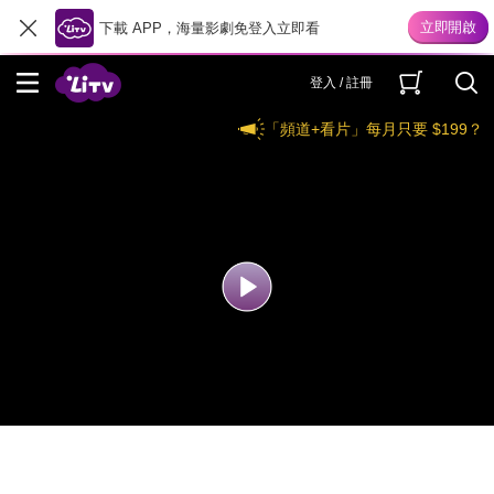
下載 APP，海量影劇免登入立即看
登入 / 註冊
「頻道+看片」每月只要 $199？