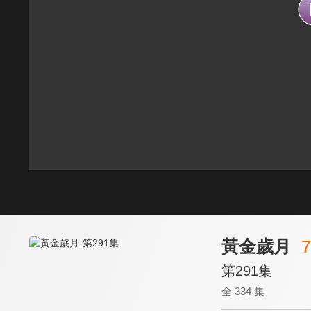
黃金歲月
7
第291集
全 334 集