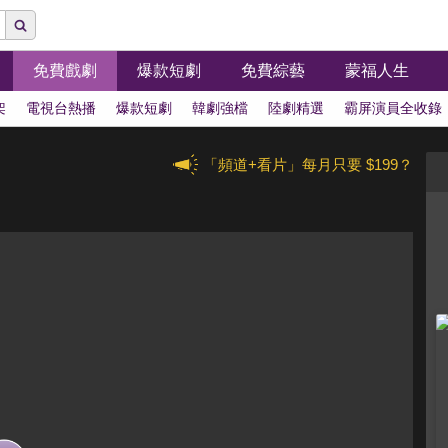
免費戲劇
爆款短劇
免費綜藝
蒙福人生
架
電視台熱播
爆款短劇
韓劇強檔
陸劇精選
霸屏演員全收錄
「頻道+看片」每月只要 $199？