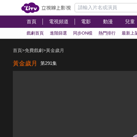
首頁
電視頻道
電影
動漫
兒童
戲劇首頁
進階篩選
同步ON檔
熱門排行
最新上
首頁
>
免費戲劇
>
黃金歲月
黃金歲月
第291集