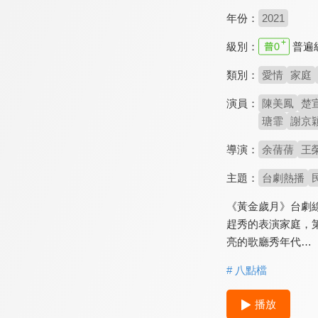
年份：
2021
級別：
普遍
類別：
愛情
家庭
演員：
陳美鳳
楚
瑭霏
謝京
導演：
余蒨蒨
王
主題：
台劇熱播
《黃金歲月》台劇
趕秀的表演家庭，
亮的歌廳秀年代…
# 八點檔
播放