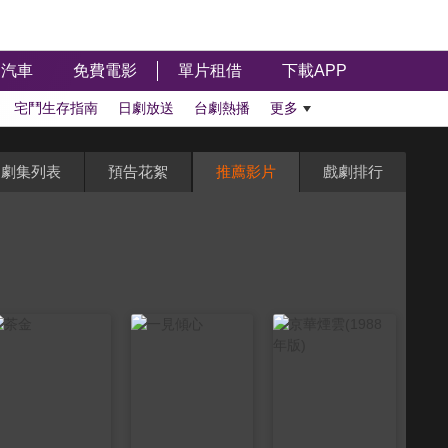
汽車
免費電影
單片租借
下載APP
宅鬥生存指南
日劇放送
台劇熱播
更多
劇集列表
預告花絮
推薦影片
戲劇排行