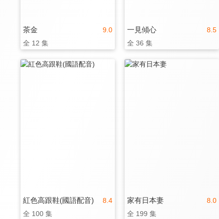
茶金
一見傾心
9.0
8.5
全 12 集
全 36 集
紅色高跟鞋(國語配音)
家有日本妻
8.4
8.0
全 100 集
全 199 集