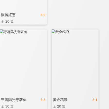
輾轉紅蓮
8.0
全 20 集
守著陽光守著你
黃金稻浪
6.8
8.1
全 30 集
全 20 集