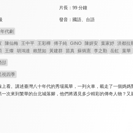
片長：
99 分鐘
發音：
國語
、
台語
級
年代劇
宣
陳仙梅
王中平
王彩樺
傅子純
GINO
陳妍安
葉家妤
洪都拉
穎
王燦
胡鴻達
賴慧如
黃建群
苗真
蘇炳憲
李之勤
岳虹
葉華
榮郘
民視四季
線上看。講述臺灣八十年代的秀場風華，一列火車，載走了一個媽媽
第一次來到繁華的台北城落腳，他們將遇見多少精彩的傳奇人物？又