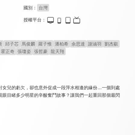
國別：
台灣
授權平台：
家有日本妻
桂花釀
歲月如金
8.0
8.0
6.5
全 199 集
全 1 集
全 42 集
斯
邱子芯
馬俊麟
羅子惟
潘柏希
余思達
謝涵羽
劉杰叡
霍正奇
張瓊姿
張哲豪
龍天翔
對女兒的虧欠，卻也意外促成一段萍水相逢的緣份…一個到處
親眼目睹多少明星的辛酸奮鬥故事？讓我們一起重回那個最閃
守著陽光守著你
黃金稻浪
俗女養成記
6.8
8.1
9.1
全 30 集
全 20 集
全 10 集