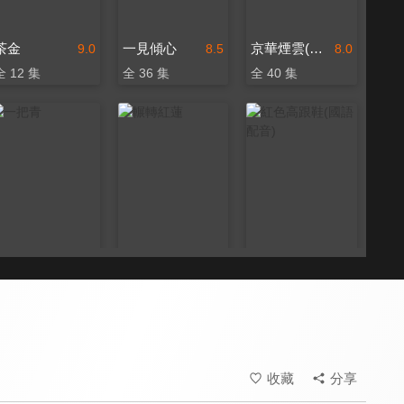
茶金
一見傾心
京華煙雲(1988年版)
9.0
8.5
8.0
全 12 集
全 36 集
全 40 集
一把青
輾轉紅蓮
紅色高跟鞋(國語配音)
9.5
8.0
8.4
全 31 集
全 20 集
全 100 集
收藏
分享