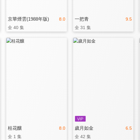
京華煙雲(1988年版)
一把青
8.0
9.5
全 40 集
全 31 集
桂花釀
歲月如金
8.0
6.5
全 1 集
全 42 集