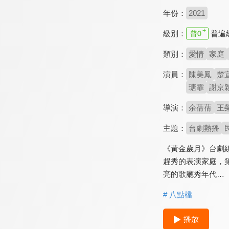
年份：
2021
級別：
普遍
類別：
愛情
家庭
演員：
陳美鳳
楚
瑭霏
謝京
導演：
余蒨蒨
王
主題：
台劇熱播
《黃金歲月》台劇
趕秀的表演家庭，
亮的歌廳秀年代…
# 八點檔
播放