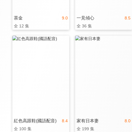
茶金
一見傾心
9.0
8.5
全 12 集
全 36 集
紅色高跟鞋(國語配音)
家有日本妻
8.4
8.0
全 100 集
全 199 集