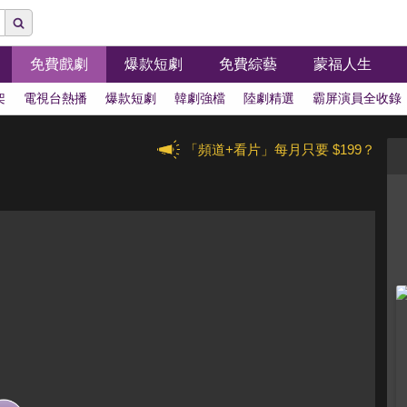
免費戲劇
爆款短劇
免費綜藝
蒙福人生
架
電視台熱播
爆款短劇
韓劇強檔
陸劇精選
霸屏演員全收錄
「頻道+看片」每月只要 $199？