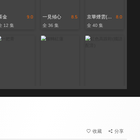
茶金
一見傾心
京華煙雲(1988年版)
9.0
8.5
8.0
全 12 集
全 36 集
全 40 集
一把青
輾轉紅蓮
紅色高跟鞋(國語配音)
9.5
8.0
8.4
全 31 集
全 20 集
全 100 集
收藏
分享