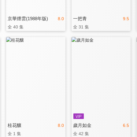
京華煙雲(1988年版)
一把青
8.0
9.5
全 40 集
全 31 集
桂花釀
歲月如金
8.0
6.5
全 1 集
全 42 集