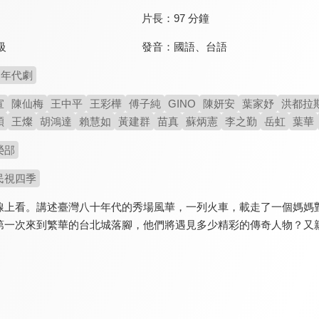
片長：
97 分鐘
發音：
國語
、
台語
級
年代劇
宣
陳仙梅
王中平
王彩樺
傅子純
GINO
陳妍安
葉家妤
洪都拉
穎
王燦
胡鴻達
賴慧如
黃建群
苗真
蘇炳憲
李之勤
岳虹
葉華
榮郘
民視四季
線上看。講述臺灣八十年代的秀場風華，一列火車，載走了一個媽媽
第一次來到繁華的台北城落腳，他們將遇見多少精彩的傳奇人物？又