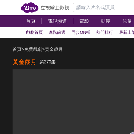
首頁
電視頻道
電影
動漫
兒童
戲劇首頁
進階篩選
同步ON檔
熱門排行
最新上
首頁
>
免費戲劇
>
黃金歲月
黃金歲月
第270集