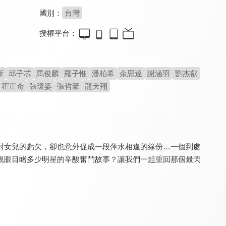
國別：
台灣
授權平台：
家有日本妻
桂花釀
歲月如金
8.0
8.0
6.5
全 199 集
全 1 集
全 42 集
斯
邱子芯
馬俊麟
羅子惟
潘柏希
余思達
謝涵羽
劉杰叡
霍正奇
張瓊姿
張哲豪
龍天翔
對女兒的虧欠，卻也意外促成一段萍水相逢的緣份…一個到處
親眼目睹多少明星的辛酸奮鬥故事？讓我們一起重回那個最閃
守著陽光守著你
黃金稻浪
俗女養成記
6.8
8.1
9.1
全 30 集
全 20 集
全 10 集