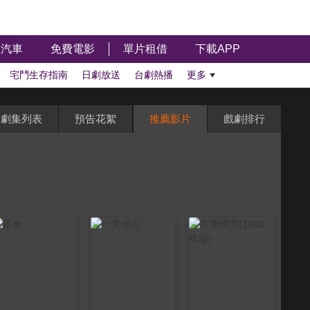
汽車
免費電影
單片租借
下載APP
宅鬥生存指南
日劇放送
台劇熱播
更多
劇集列表
預告花絮
推薦影片
戲劇排行