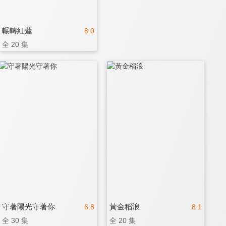
輾轉紅蓮
8.0
全 20 集
守著陽光守著你
黃金稻浪
6.8
8.1
全 30 集
全 20 集