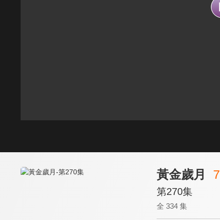
黃金歲月
7
第270集
全 334 集