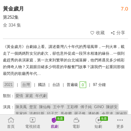
黃金歲月
7.0
第252集
全 334 集
收藏
分享
《黃金歲月》台劇線上看。講述臺灣八十年代的秀場風華，一列火車，載
走了一個媽媽對女兒的虧欠，卻也意外促成一段萍水相逢的緣份…一個到
處趕秀的表演家庭，第一次來到繁華的台北城落腳，他們將遇見多少精彩
的傳奇人物？又親眼目睹多少明星的辛酸奮鬥故事？讓我們一起重回那個
最閃亮的歌廳秀年代…
2021
台灣
國語
台語
普遍級
97 分鐘
類別：
愛情
家庭
年代劇
演員：
陳美鳳
楚宣
陳仙梅
王中平
王彩樺
傅子純
GINO
陳妍安
葉家妤
洪都拉斯
邱子芯
馬俊麟
羅子惟
潘柏希
余思達
謝涵羽
劉杰叡
瑭霏
謝京穎
王燦
胡鴻達
賴慧如
黃建群
苗真
蘇炳憲
首頁
電視頻道
戲劇
電影
短劇
更多
李之勤
岳虹
葉華
霍正奇
張瓊姿
張哲豪
龍天翔