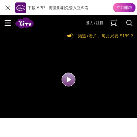
下載 APP，海量影劇免登入立即看
登入 / 註冊
「頻道+看片」每月只要 $199？