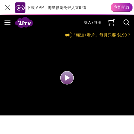
下載 APP，海量影劇免登入立即看
登入 / 註冊
「頻道+看片」每月只要 $199？