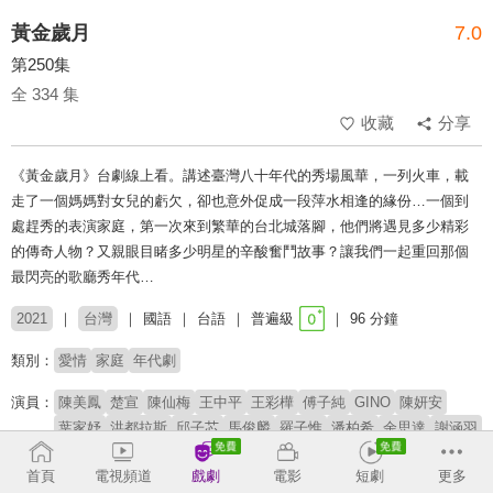
黃金歲月
7.0
第250集
全 334 集
收藏
分享
《黃金歲月》台劇線上看。講述臺灣八十年代的秀場風華，一列火車，載
走了一個媽媽對女兒的虧欠，卻也意外促成一段萍水相逢的緣份…一個到
處趕秀的表演家庭，第一次來到繁華的台北城落腳，他們將遇見多少精彩
的傳奇人物？又親眼目睹多少明星的辛酸奮鬥故事？讓我們一起重回那個
最閃亮的歌廳秀年代…
2021
台灣
國語
台語
普遍級
96 分鐘
類別：
愛情
家庭
年代劇
演員：
陳美鳳
楚宣
陳仙梅
王中平
王彩樺
傅子純
GINO
陳妍安
葉家妤
洪都拉斯
邱子芯
馬俊麟
羅子惟
潘柏希
余思達
謝涵羽
劉杰叡
瑭霏
謝京穎
王燦
胡鴻達
賴慧如
黃建群
苗真
蘇炳憲
首頁
電視頻道
戲劇
電影
短劇
更多
李之勤
岳虹
葉華
霍正奇
張瓊姿
張哲豪
龍天翔