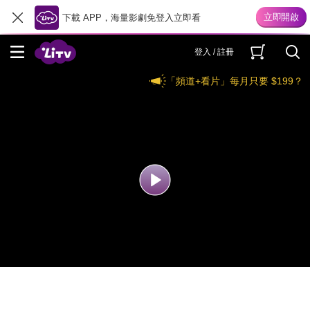
下載 APP，海量影劇免登入立即看
登入 / 註冊
「頻道+看片」每月只要 $199？