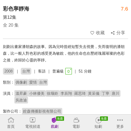
彩色寧靜海
7.6
第12集
全 20 集
收藏
分享
刻劃出畫家潘朝森的故事。因為兒時曾經短暫失去視覺，失而復明的潘朝
森，比一般人對色彩的感受更為敏銳，他的生命也在歷經瑰麗璀璨的色彩
之後，終歸於心靈的寧靜。
2008
台灣
客語
普遍級
51 分鐘
類別：
偶像劇
愛情
台灣
演員：
溫昇豪
小林優美
徐堰鈴
李辰翔
羅思琦
黃采儀
丁寧
唐川
吳政迪
製作公司：
銓森傳播影視有限公司
導演：
王啟在
首頁
電視頻道
戲劇
電影
短劇
更多