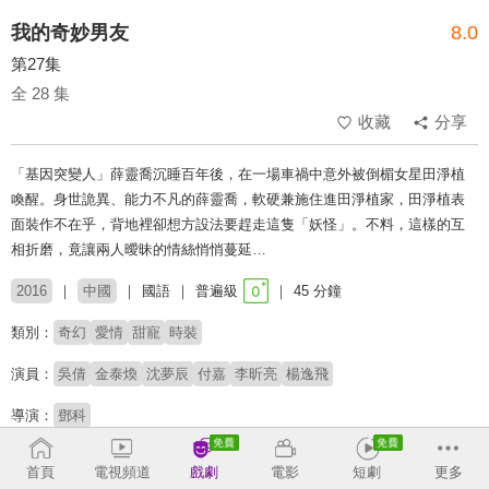
我的奇妙男友
8.0
第27集
全 28 集
收藏
分享
「基因突變人」薛靈喬沉睡百年後，在一場車禍中意外被倒楣女星田淨植
喚醒。身世詭異、能力不凡的薛靈喬，軟硬兼施住進田淨植家，田淨植表
面裝作不在乎，背地裡卻想方設法要趕走這隻「妖怪」。不料，這樣的互
相折磨，竟讓兩人曖昧的情絲悄悄蔓延…
2016
中國
國語
普遍級
45 分鐘
類別：
奇幻
愛情
甜寵
時裝
演員：
吳倩
金泰煥
沈夢辰
付嘉
李昕亮
楊逸飛
導演：
鄧科
收回
首頁
電視頻道
戲劇
電影
短劇
更多