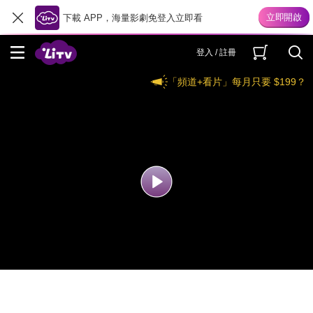
下載 APP，海量影劇免登入立即看
登入 / 註冊
「頻道+看片」每月只要 $199？