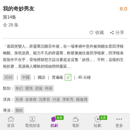
我的奇妙男友
8.0
第14集
全 28 集
收藏
分享
「基因突變人」薛靈喬沉睡百年後，在一場車禍中意外被倒楣女星田淨植
喚醒。身世詭異、能力不凡的薛靈喬，軟硬兼施住進田淨植家，田淨植表
面裝作不在乎，背地裡卻想方設法要趕走這隻「妖怪」。不料，這樣的互
相折磨，竟讓兩人曖昧的情絲悄悄蔓延…
2016
中國
國語
普遍級
45 分鐘
類別：
奇幻
愛情
甜寵
時裝
演員：
吳倩
金泰煥
沈夢辰
付嘉
李昕亮
楊逸飛
導演：
鄧科
收回
首頁
電視頻道
戲劇
電影
短劇
更多