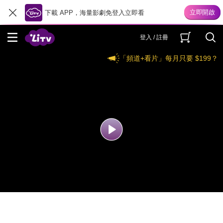
下載 APP，海量影劇免登入立即看
登入 / 註冊
「頻道+看片」每月只要 $199？