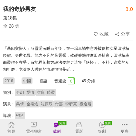
我的奇妙男友
8.0
第18集
全 28 集
收藏
分享
「基因突變人」薛靈喬沉睡百年後，在一場車禍中意外被倒楣女星田淨植
喚醒。身世詭異、能力不凡的薛靈喬，軟硬兼施住進田淨植家，田淨植表
面裝作不在乎，背地裡卻想方設法要趕走這隻「妖怪」。不料，這樣的互
相折磨，竟讓兩人曖昧的情絲悄悄蔓延…
2016
中國
國語
普遍級
45 分鐘
類別：
奇幻
愛情
甜寵
時裝
演員：
吳倩
金泰煥
沈夢辰
付嘉
李昕亮
楊逸飛
導演：
鄧科
收回
首頁
電視頻道
戲劇
電影
短劇
更多