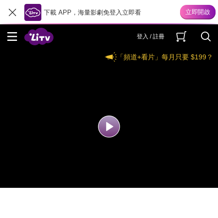
下載 APP，海量影劇免登入立即看
登入 / 註冊
「頻道+看片」每月只要 $199？